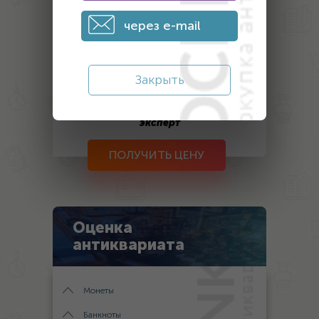
через e-mail
Закрыть
После отправки заявки на оценку, в
течение дня с вами свяжется наш
эксперт
ПОЛУЧИТЬ ЦЕНУ
Оценка
антиквариата
Монеты
Банкноты