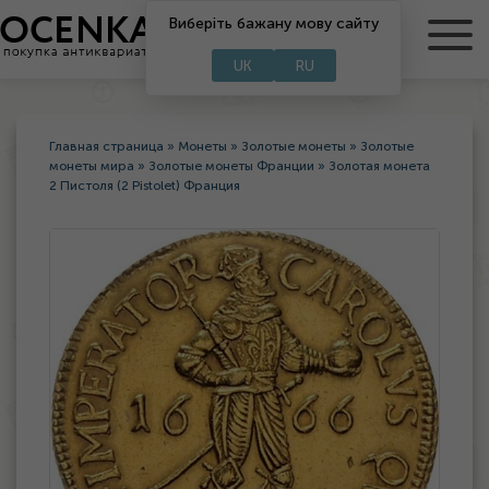
Виберіть бажану мову сайту
RU
UA
UK
RU
Главная страница
»
Монеты
»
Золотые монеты
»
Золотые
монеты мира
»
Золотые монеты Франции
»
Золотая монета
2 Пистоля (2 Pistolet) Франция