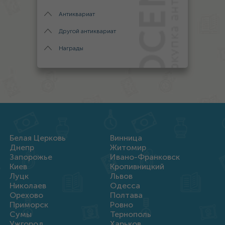
Антиквариат
Другой антиквариат
Награды
Белая Церковь
Винница
Днепр
Житомир
Запорожье
Ивано-Франковск
Киев
Кропивницкий
Луцк
Львов
Николаев
Одесса
Орехово
Полтава
Приморск
Ровно
Сумы
Тернополь
Ужгород
Харьков