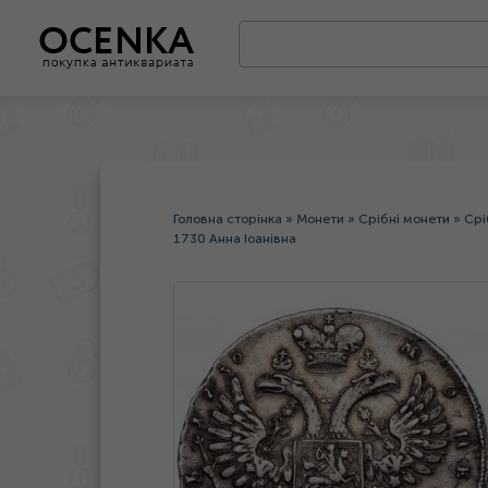
Головна сторінка
»
Монети
»
Срібні монети
»
Срі
1730 Анна Іоанівна