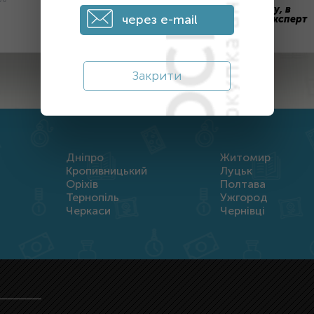
 6
После отправки заявки на оценку, в
через e-mail
течение дня с вами свяжется наш эксперт
ПОЛУЧИТЬ ЦЕНУ
Закрити
Дніпро
Житомир
Кропивницький
Луцьк
Оріхів
Полтава
Тернопіль
Ужгород
Черкаси
Чернівці