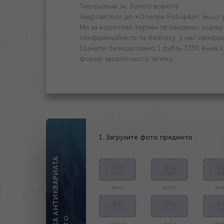
Театральна, м. Золоті ворота
Звертайтеся до «Ocenka-Pokupka», якщо у в
Ми за короткий термін проведемо оцінку 
конфіденційність та безпеку, у нас найкращ
Оцінити безкоштовно 1 рубль 1730 Анна І
форму зворотнього зв'язку.
1. Загрузите фото предмета
ОЦЕНКА АНТИКВАРИАТА
фото 1
фото 2
фото