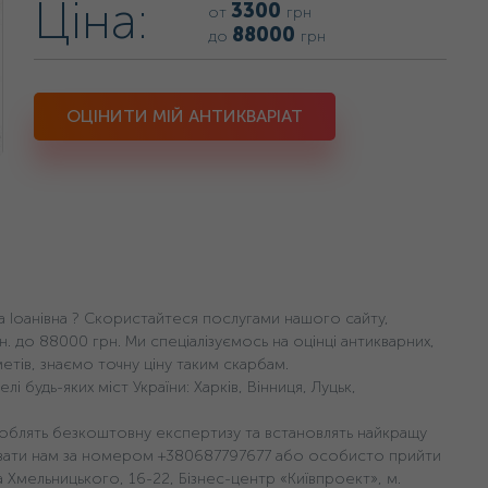
Ціна:
3300
от
грн
88000
до
грн
ОЦІНИТИ МІЙ АНТИКВАРІАТ
а Іоанівна ? Скористайтеся послугами нашого сайту,
н. дo 88000 грн. Ми спеціалізуємось на оцінці антикварних,
етів, знаємо точну ціну таким скарбам.
будь-яких міст України: Харків, Вінниця, Луцьк,
 зроблять безкоштовну експертизу та встановлять найкращу
увати нам за номером +380687797677 або особисто прийти
на Хмельницького, 16-22, Бізнес-центр «Київпроект», м.