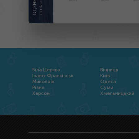
ПО ФОТО
фото 4
фото 5
фото
Біла Церква
Вінниця
Івано-Франківськ
Київ
Миколаїв
Одеса
Рівне
Суми
Херсон
Хмельницький