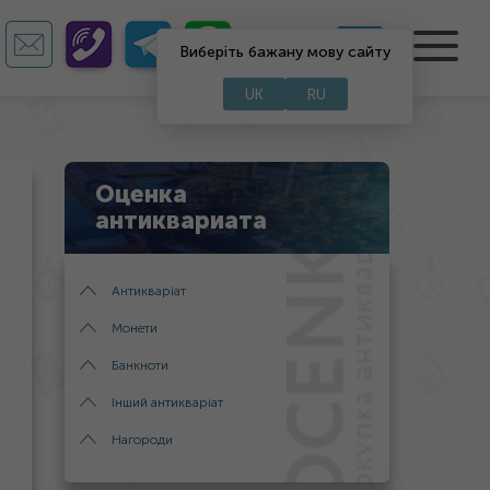
UA
RU
Виберіть бажану мову сайту
UK
RU
Оценка
антиквариата
Антикваріат
Монети
Банкноти
Інший антикваріат
Нагороди