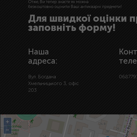
Отже, Ви тепер знаєте як можна
безкоштовно оцінити Ваші антикварні предмети!
Для швидкої оцінки 
заповніть форму!
Наша
Конт
адреса:
теле
Вул. Богдана
068779
Хмельницького 3, офіс
203
+
−