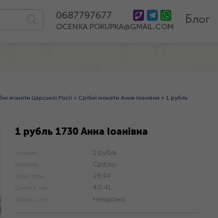
0687797677
Блог
OCENKA.POKUPKA@GMAIL.COM
бні монети Царської Росії
»
Срібні монети Анни Іоанівни
»
1 рубль
1 рубль 1730 Анна Іоанівна
1 рубль
Номінал:
Срібло
Матеріал:
28.44
Вага, грам:
40-41
Діаметр, мм:
Невідомо
Тираж, штук: