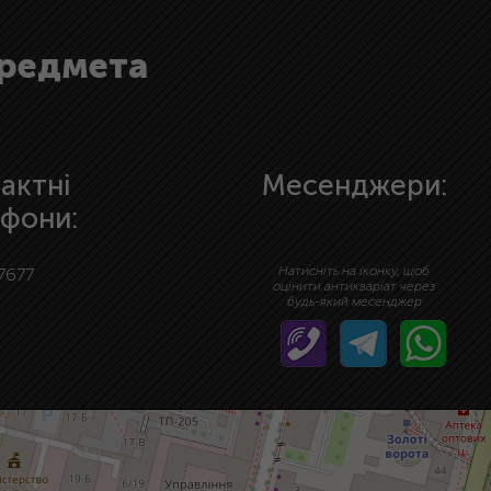
предмета
актні
Месенджери:
фони:
Натисніть на іконку, щоб
7677
оцінити антикваріат через
будь-який месенджер