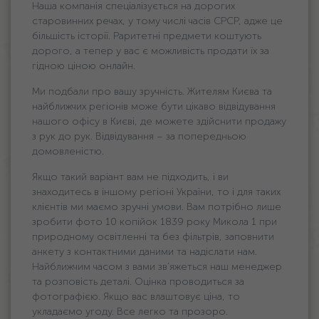
Наша компанія спеціалізується на дорогих
старовинних речах, у тому числі часів СРСР, адже це
більшість історії. Раритетні предмети коштують
дорого, а тепер у вас є можливість продати їх за
гідною ціною онлайн.
Ми подбали про вашу зручність. Жителям Києва та
найближчих регіонів може бути цікаво відвідування
нашого офісу в Києві, де можете здійснити продажу
з рук до рук. Відвідування – за попередньою
домовленістю.
Якщо такий варіант вам не підходить, і ви
знаходитесь в іншому регіоні України, то і для таких
клієнтів ми маємо зручні умови. Вам потрібно лише
зробити фото 10 копійок 1839 року Микола 1 при
природному освітленні та без фільтрів, заповнити
анкету з контактними даними та надіслати нам.
Найближчим часом з вами зв’яжеться наш менеджер
та розповість деталі. Оцінка проводиться за
фотографією. Якщо вас влаштовує ціна, то
укладаємо угоду. Все легко та прозоро.