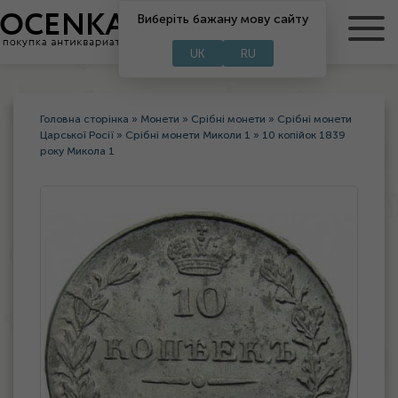
RU
Виберіть бажану мову сайту
UA
UK
RU
Головна сторінка
»
Монети
»
Срібні монети
»
Срібні монети
Царської Росії
»
Срібні монети Миколи 1
»
10 копійок 1839
року Микола 1