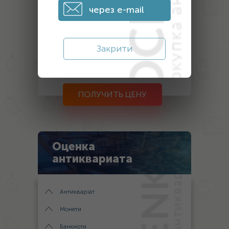
через e-mail
Закрити
После отправки заявки на оценку, в
течение дня с вами свяжется наш
эксперт
ПОЛУЧИТЬ ЦЕНУ
Оценка
антиквариата
Антикваріат
Монети
Банкноти