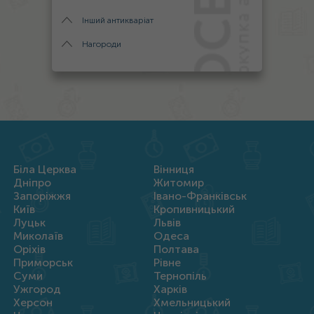
Інший антикваріат
Нагороди
Біла Церква
Вінниця
Дніпро
Житомир
Запоріжжя
Івано-Франківськ
Київ
Кропивницький
Луцьк
Львів
Миколаїв
Одеса
Оріхів
Полтава
Приморськ
Рівне
Суми
Тернопіль
Ужгород
Харків
Херсон
Хмельницький