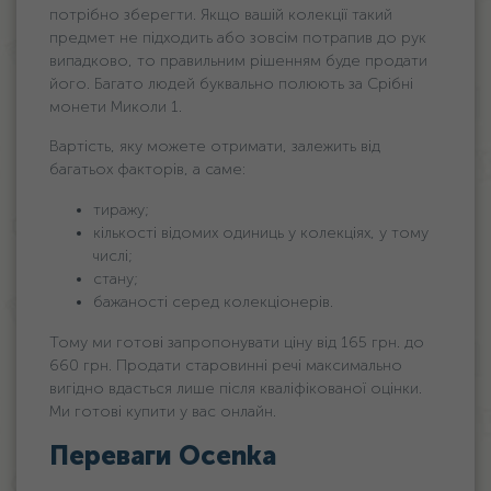
потрібно зберегти. Якщо вашій колекції такий
предмет не підходить або зовсім потрапив до рук
випадково, то правильним рішенням буде продати
його. Багато людей буквально полюють за Срібні
монети Миколи 1.
Вартість, яку можете отримати, залежить від
багатьох факторів, а саме:
тиражу;
кількості відомих одиниць у колекціях, у тому
числі;
стану;
бажаності серед колекціонерів.
Тому ми готові запропонувати ціну від 165 грн. дo
660 грн. Продати старовинні речі максимально
вигідно вдасться лише після кваліфікованої оцінки.
Ми готові купити у вас онлайн.
Переваги Ocenka