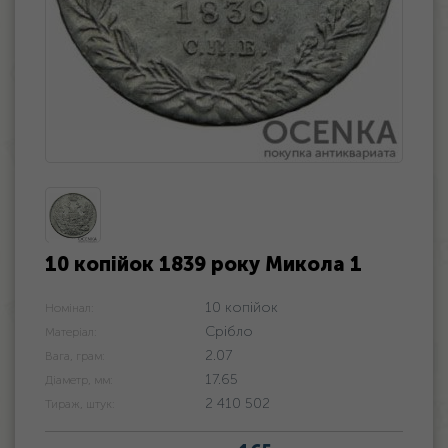
10 копійок 1839 року Микола 1
10 копійок
Номінал:
Срібло
Матеріал:
2.07
Вага, грам:
17.65
Діаметр, мм:
2 410 502
Тираж, штук: