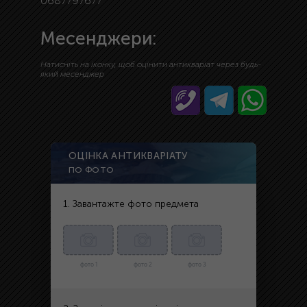
0687797677
Месенджери:
Натисніть на іконку, щоб оцінити антикваріат через будь-
який месенджер
ОЦІНКА АНТИКВАРІАТУ
ПО ФОТО
1. Завантажте фото предмета
фото 1
фото 2
фото 3