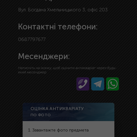
Вул. Богдана Хмельницького 3, офіс 203
Контактні телефони:
0687797677
Месенджери:
Натисніть на іконку, щоб оцінити антикваріат через будь-
який месенджер
ОЦІНКА АНТИКВАРІАТУ
ПО ФОТО
1. Завантажте фото предмета