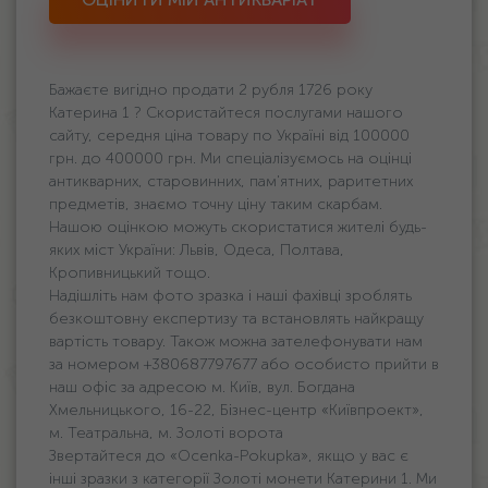
Бажаєте вигідно продати 2 рубля 1726 року
Катерина 1 ? Скористайтеся послугами нашого
сайту, середня ціна товару по Україні від 100000
грн. дo 400000 грн. Ми спеціалізуємось на оцінці
антикварних, старовинних, пам'ятних, раритетних
предметів, знаємо точну ціну таким скарбам.
Нашою оцінкою можуть скористатися жителі будь-
яких міст України: Львів, Одеса, Полтава,
Кропивницький тощо.
Надішліть нам фото зразка і наші фахівці зроблять
безкоштовну експертизу та встановлять найкращу
вартість товару. Також можна зателефонувати нам
за номером +380687797677 або особисто прийти в
наш офіс за адресою м. Київ, вул. Богдана
Хмельницького, 16-22, Бізнес-центр «Київпроект»,
м. Театральна, м. Золоті ворота
Звертайтеся до «Ocenka-Pokupka», якщо у вас є
інші зразки з категорії Золоті монети Катерини 1. Ми