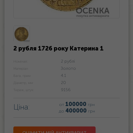
2 рубля 1726 року Катерина 1
2 рублі
Номінал:
Золото
Матеріал:
4.1
Вага, грам:
20
Діаметр, мм:
9156
Тираж, штук:
100000
от
грн
Ціна:
400000
до
грн
ОЦІНИТИ МІЙ АНТИКВАРІАТ