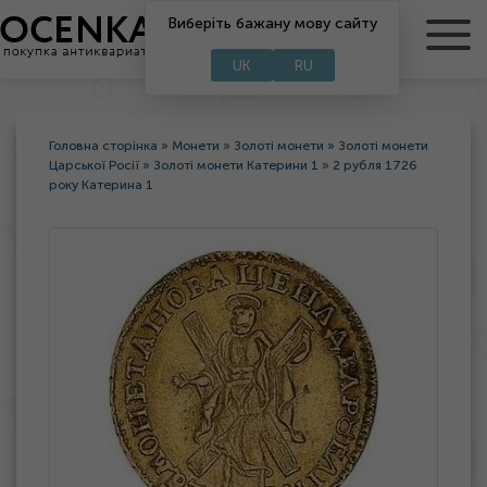
RU
Виберіть бажану мову сайту
UA
UK
RU
Головна сторінка
»
Монети
»
Золоті монети
»
Золоті монети
Царської Росії
»
Золоті монети Катерини 1
»
2 рубля 1726
року Катерина 1