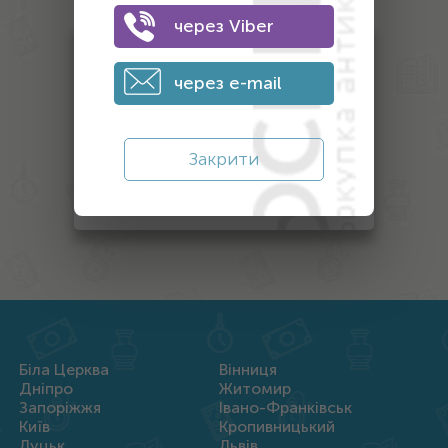
через Viber
Антикваріат
через e-mail
Монети
Банкноти
Закрити
Інший антикваріат
Нагороди
Біла Церква
Вінниця
Дніпро
Житомир
Запоріжжя
Івано-Франківськ
Київ
Кропивницький
Луцьк
Львів