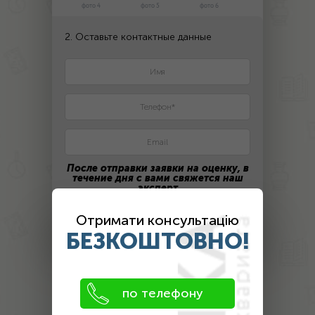
фото 4
фото 5
фото 6
2. Оставьте контактные данные
После отправки заявки на оценку, в
течение дня с вами свяжется наш
эксперт
Отримати консультацію
ПОЛУЧИТЬ ЦЕНУ
БЕЗКОШТОВНО!
Оценка
по телефону
антиквариата