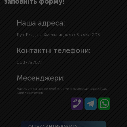
заповніть форму!
Наша адреса:
Вул. Богдана Хмельницького 3, офіс 203
Контактні телефони:
0687797677
Месенджери:
Натисніть на іконку, щоб оцінити антикваріат через будь-
який месенджер
ОЦІНКА АНТИКВАРІАТУ