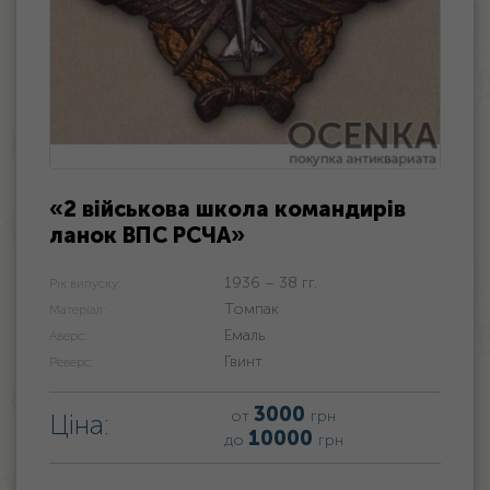
«2 військова школа командирів
ланок ВПС РСЧА»
1936 – 38 гг.
Рік випуску:
Томпак
Матеріал:
Емаль
Аверс:
Гвинт
Реверс:
3000
от
грн
Ціна:
10000
до
грн