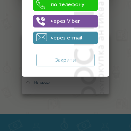
по телефону
Оценка
через Viber
антиквариата
через e-mail
Антикваріат
Монети
Закрити
Банкноти
Інший антикваріат
Нагороди