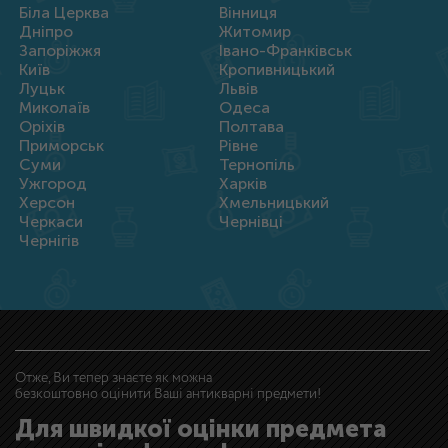
Біла Церква
Вінниця
Дніпро
Житомир
Запоріжжя
Івано-Франківськ
Київ
Кропивницький
Луцьк
Львів
Миколаїв
Одеса
Оріхів
Полтава
Приморськ
Рівне
Суми
Тернопіль
Ужгород
Харків
Херсон
Хмельницький
Черкаси
Чернівці
Чернігів
Отже, Ви тепер знаєте як можна
безкоштовно оцінити Ваші антикварні предмети!
Для швидкої оцінки предмета