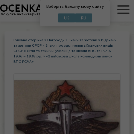
RU
Виберіть бажану мову сайту
UA
UK
RU
Головна сторінка
»
Нагороди
»
Знаки та жетони
»
Відзнаки
та жетони СРСР
»
Знаки про закінчення військових вишів
СРСР
»
Літні та технічні училища та школи ВПС та РСЧА
1936 – 1938 рр.
»
«2 військова школа командирів ланок
ВПС РСЧА»