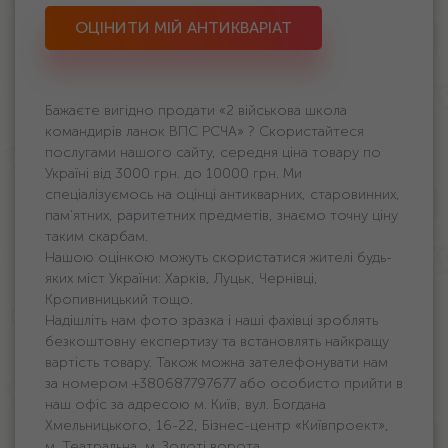
ОЦІНИТИ МІЙ АНТИКВАРІАТ
Бажаєте вигідно продати «2 військова школа
командирів ланок ВПС РСЧА» ? Скористайтеся
послугами нашого сайту, середня ціна товару по
Україні від 3000 грн. дo 10000 грн. Ми
спеціалізуємось на оцінці антикварних, старовинних,
пам'ятних, раритетних предметів, знаємо точну ціну
таким скарбам.
Нашою оцінкою можуть скористатися жителі будь-
яких міст України: Харків, Луцьк, Чернівці,
Кропивницький тощо.
Надішліть нам фото зразка і наші фахівці зроблять
безкоштовну експертизу та встановлять найкращу
вартість товару. Також можна зателефонувати нам
за номером +380687797677 або особисто прийти в
наш офіс за адресою м. Київ, вул. Богдана
Хмельницького, 16-22, Бізнес-центр «Київпроект»,
м. Театральна, м. Золоті ворота