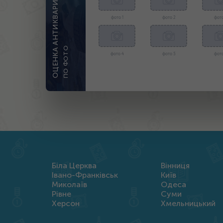
ОЦЕНКА АНТИКВАРИАТА
фото 1
фото 2
фото
ПО ФОТО
фото 4
фото 5
фото
Біла Церква
Вінниця
Івано-Франківськ
Київ
Миколаїв
Одеса
Рівне
Суми
Херсон
Хмельницький