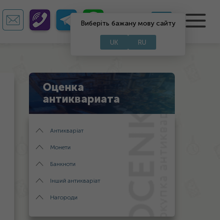
UA
RU
Виберіть бажану мову сайту
UK
RU
Оценка
антиквариата
Антикваріат
Монети
Банкноти
Інший антикваріат
Нагороди