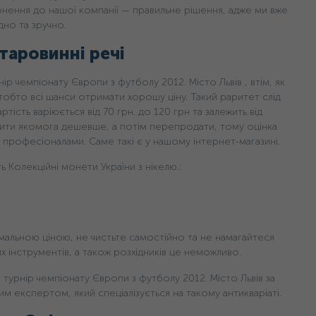
рнення до нашої компанії — правильне рішення, адже ми вже
дно та зручно.
таровинні речі
ір чемпіонату Європи з футболу 2012. Місто Львів , втім, як
, тобто всі шанси отримати хорошу ціну. Такий раритет слід
тість варіюється від 70 грн. дo 120 грн та залежить від
упити якомога дешевше, а потім перепродати, тому оцінка
професіоналами. Саме такі є у нашому інтернет-магазині.
 Колекційні монети України з нікелю.:
мальною ціною, не чистьте самостійно та не намагайтеся
них інструментів, а також розхідників це неможливо.
 турнір чемпіонату Європи з футболу 2012. Місто Львів за
им експертом, який спеціалізується на такому антикваріаті.