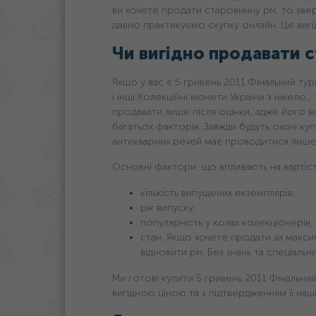
ви хочете продати старовинну річ, то зве
давно практикуємо скупку онлайн. Це вигі
Чи вигідно продавати с
Якщо у вас є 5 гривень 2011 Фінальний турн
і інші Колекційні монети України з нікелю.
продавати лише після оцінки, адже його вар
багатьох факторів. Завжди будуть охочі к
антикварних речей має проводитися лише 
Основні фактори, що впливають на вартість
кількість випущених екземплярів;
рік випуску;
популярність у колах колекціонерів;
стан. Якщо хочете продати за макси
відновити річ. Без знань та спеціаль
Ми готові купити 5 гривень 2011 Фінальний
вигідною ціною та з підтвердженням її наш