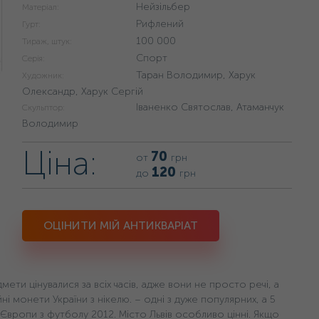
Нейзільбер
Матеріал:
Рифлений
Гурт:
100 000
Тираж, штук:
Спорт
Серія:
Таран Володимир, Харук
Художник:
Олександр, Харук Сергій
Іваненко Святослав, Атаманчук
Скульптор:
Володимир
Ціна:
70
от
грн
120
до
грн
ОЦІНИТИ МІЙ АНТИКВАРІАТ
мети цінувалися за всіх часів, адже вони не просто речі, а
ні монети України з нікелю. – одні з дуже популярних, а 5
 Європи з футболу 2012. Місто Львів особливо цінні. Якщо