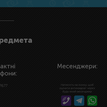
предмета
актні
Месенджери:
фони:
Натисніть на іконку, щоб
7677
оцінити антикваріат через
будь-який месенджер