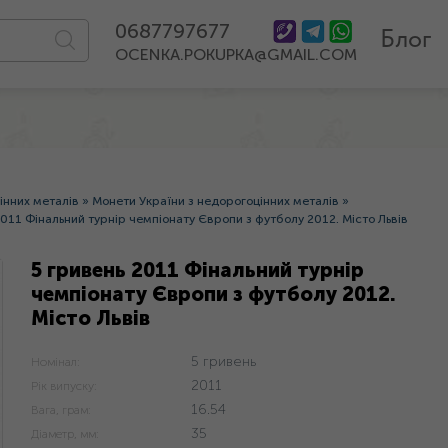
0687797677
Блог
OCENKA.POKUPKA@GMAIL.COM
інних металів
»
Монети України з недорогоцінних металів
»
2011 Фінальний турнір чемпіонату Європи з футболу 2012. Місто Львів
5 гривень 2011 Фінальний турнір
чемпіонату Європи з футболу 2012.
Місто Львів
5 гривень
Номінал:
2011
Рік випуску:
16.54
Вага, грам:
35
Діаметр, мм: