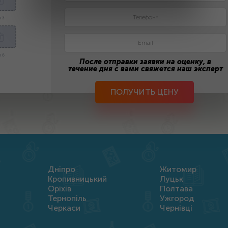
 3
 6
После отправки заявки на оценку, в
течение дня с вами свяжется наш эксперт
ПОЛУЧИТЬ ЦЕНУ
Дніпро
Житомир
Кропивницький
Луцьк
Оріхів
Полтава
Тернопіль
Ужгород
Черкаси
Чернівці