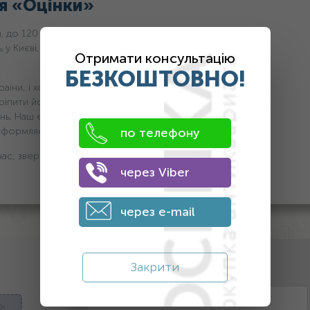
я «Оцінки»
н. дo 120 грн та доступ до продажу у режимі онлайн. Це
 у Києві, то ми готові прийняти вас у нашому офісі,
Отримати консультацію
БЕЗКОШТОВНО!
раїни, і хоче здійснити угоду, доступний дистанційний
іпити його до форми на цій сторінці. Знімок має бути
ень. Наш експерт оцінює предмет, далі формує ціну і ми її
оформляємо угоду.
по телефону
ас, звертайтесь.
через Viber
через e-mail
2. Оставьте контактные данные
Закрити