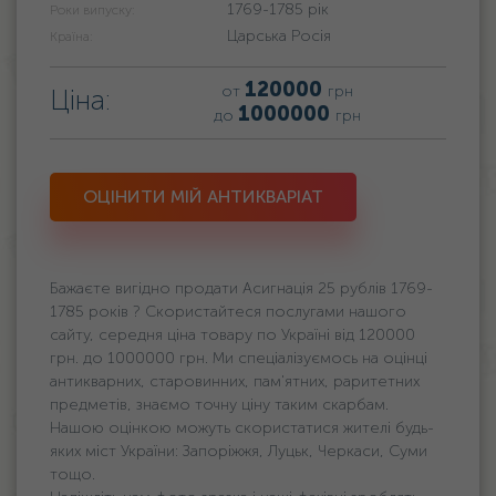
1769-1785 рік
Роки випуску:
Царська Росія
Країна:
120000
от
грн
Ціна:
1000000
до
грн
ОЦІНИТИ МІЙ АНТИКВАРІАТ
Бажаєте вигідно продати Асигнація 25 рублів 1769-
1785 років ? Скористайтеся послугами нашого
сайту, середня ціна товару по Україні від 120000
грн. дo 1000000 грн. Ми спеціалізуємось на оцінці
антикварних, старовинних, пам'ятних, раритетних
предметів, знаємо точну ціну таким скарбам.
Нашою оцінкою можуть скористатися жителі будь-
яких міст України: Запоріжжя, Луцьк, Черкаси, Суми
тощо.