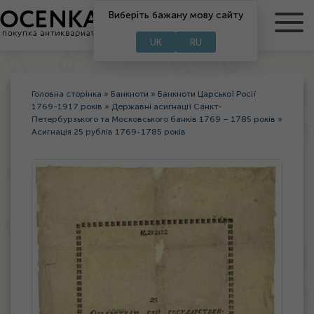
RU
Виберіть бажану мову сайту
UA
UK
RU
Головна сторінка
»
Банкноти
»
Банкноти Царської Росії
1769-1917 років
»
Державні асигнації Санкт-
Петербурзького та Московського банків 1769 – 1785 років
»
Асигнація 25 рублів 1769-1785 років