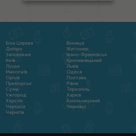
Біла Церква
Вінниця
Дніпро
Житомир
Запоріжжя
Івано-Франківськ
Київ
Кропивницький
Луцьк
Львів
Миколаїв
Одеса
Оріхів
Полтава
Приморськ
Рівне
Суми
Тернопіль
Ужгород
Харків
Херсон
Хмельницький
Черкаси
Чернівці
Чернігів