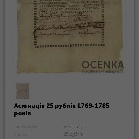
Асигнація 25 рублів 1769-1785
років
Асигнація
Тип банкноти:
25 рублів
Номінал: