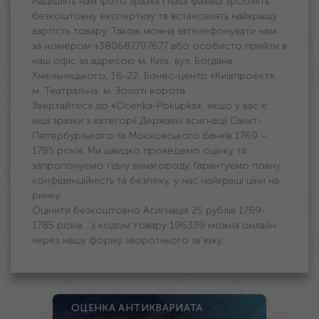
Надішліть нам фото зразка і наші фахівці зроблять
безкоштовну експертизу та встановлять найкращу
вартість товару. Також можна зателефонувати нам
за номером +380687797677 або особисто прийти в
наш офіс за адресою м. Київ, вул. Богдана
Хмельницького, 16-22, Бізнес-центр «Київпроект»,
м. Театральна, м. Золоті ворота
Звертайтеся до «Ocenka-Pokupka», якщо у вас є
інші зразки з категорії Державні асигнації Санкт-
Петербурзького та Московського банків 1769 –
1785 років. Ми швидко проведемо оцінку та
запропонуємо гідну винагороду. Гарантуємо повну
конфіденційність та безпеку, у нас найкращі ціни на
ринку.
Оцінити безкоштовно Асигнація 25 рублів 1769-
1785 років , з кодом товару 196339 можна онлайн
через нашу форму зворотнього зв'язку.
ОЦЕНКА АНТИКВАРИАТА