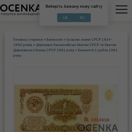
RU
Виберіть бажану мову сайту
UA
UK
RU
Головна сторінка
»
Банкноти
»
Грошові знаки СРСР 1924-
1992 років
»
Державні Казначейські Квитки СРСР та Квитки
Державного Банку СРСР 1961 року
»
Банкнота 1 рубль 1961
року