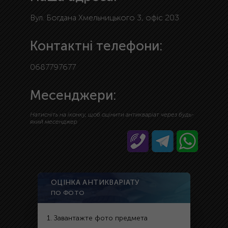
Вул. Богдана Хмельницького 3, офіс 203
Контактні телефони:
0687797677
Месенджери:
Натисніть на іконку, щоб оцінити антикваріат через будь-
який месенджер
ОЦІНКА АНТИКВАРІАТУ
ПО ФОТО
1. Завантажте фото предмета