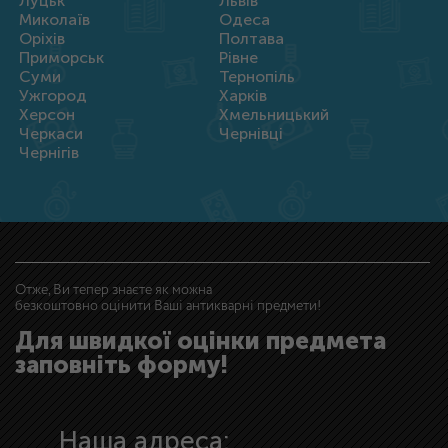
Луцьк
Львів
Миколаїв
Одеса
Оріхів
Полтава
Приморськ
Рівне
Суми
Тернопіль
Ужгород
Харків
Херсон
Хмельницький
Черкаси
Чернівці
Чернігів
Отже, Ви тепер знаєте як можна
безкоштовно оцінити Ваші антикварні предмети!
Для швидкої оцінки предмета
заповніть форму!
Наша адреса: