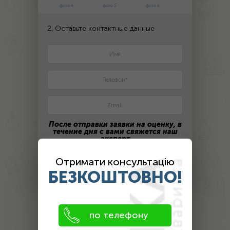
фото 4
фото 5
фото 6
2. Оставьте контактные данные
После отправки заявки на оценку, в
течение дня с вами свяжется наш
эксперт
Отримати консультацію
ПОЛУЧИТЬ ЦЕНУ
БЕЗКОШТОВНО!
Оценка
по телефону
антиквариата