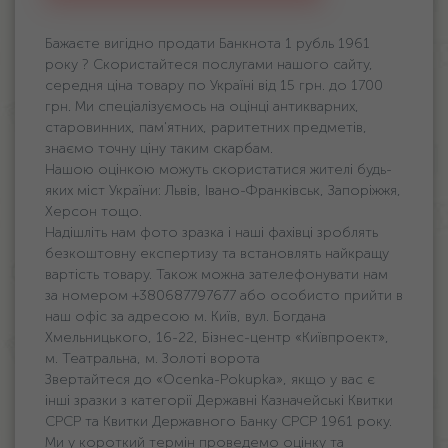
Бажаєте вигідно продати Банкнота 1 рубль 1961
року ? Скористайтеся послугами нашого сайту,
середня ціна товару по Україні від 15 грн. дo 1700
грн. Ми спеціалізуємось на оцінці антикварних,
старовинних, пам'ятних, раритетних предметів,
знаємо точну ціну таким скарбам.
Нашою оцінкою можуть скористатися жителі будь-
яких міст України: Львів, Івано-Франківськ, Запоріжжя,
Херсон тощо.
Надішліть нам фото зразка і наші фахівці зроблять
безкоштовну експертизу та встановлять найкращу
вартість товару. Також можна зателефонувати нам
за номером +380687797677 або особисто прийти в
наш офіс за адресою м. Київ, вул. Богдана
Хмельницького, 16-22, Бізнес-центр «Київпроект»,
м. Театральна, м. Золоті ворота
Звертайтеся до «Ocenka-Pokupka», якщо у вас є
інші зразки з категорії Державні Казначейські Квитки
СРСР та Квитки Державного Банку СРСР 1961 року.
Ми у короткий термін проведемо оцінку та