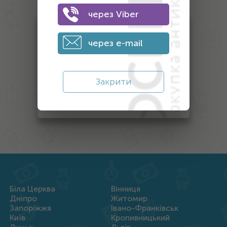
через Viber
Антикваріат
через e-mail
Монети
Банкноти
Закрити
Інший антикваріат
Нагороди
Біла Церква
Вінниця
Дніпро
Житомир
Запоріжжя
Івано-Франківськ
Київ
Кропивницький