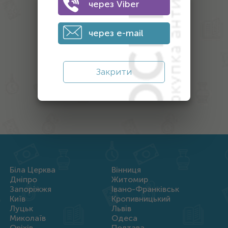
через Viber
Антикваріат
Монети
через e-mail
Банкноти
Інший антикваріат
Закрити
Нагороди
Біла Церква
Вінниця
Дніпро
Житомир
Запоріжжя
Івано-Франківськ
Київ
Кропивницький
Луцьк
Львів
Миколаїв
Одеса
Оріхів
Полтава