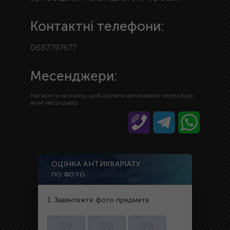
Контактні телефони:
0687797677
Месенджери:
Натисніть на іконку, щоб оцінити антикваріат через будь-
який месенджер
ОЦІНКА АНТИКВАРІАТУ
ПО ФОТО
1. Завантажте фото предмета