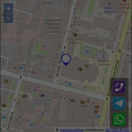
+
−
©
OpenStreetMap
contributors.
WP OSM Plugin