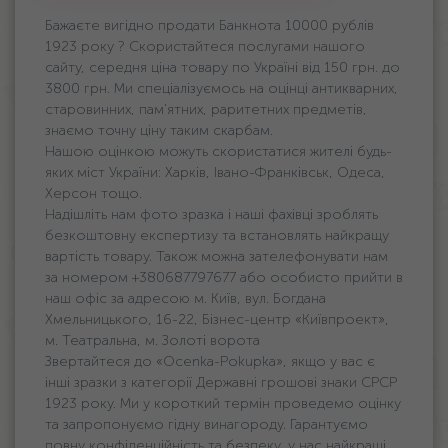
Бажаєте вигідно продати Банкнота 10000 рублів
1923 року ? Скористайтеся послугами нашого
сайту, середня ціна товару по Україні від 150 грн. дo
3800 грн. Ми спеціалізуємось на оцінці антикварних,
старовинних, пам'ятних, раритетних предметів,
знаємо точну ціну таким скарбам.
Нашою оцінкою можуть скористатися жителі будь-
яких міст України: Харків, Івано-Франківськ, Одеса,
Херсон тощо.
Надішліть нам фото зразка і наші фахівці зроблять
безкоштовну експертизу та встановлять найкращу
вартість товару. Також можна зателефонувати нам
за номером +380687797677 або особисто прийти в
наш офіс за адресою м. Київ, вул. Богдана
Хмельницького, 16-22, Бізнес-центр «Київпроект»,
м. Театральна, м. Золоті ворота
Звертайтеся до «Ocenka-Pokupka», якщо у вас є
інші зразки з категорії Державні грошові знаки СРСР
1923 року. Ми у короткий термін проведемо оцінку
та запропонуємо гідну винагороду. Гарантуємо
повну конфіденційність та безпеку, у нас найкращі