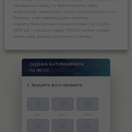
проведемо оцінку та запропонуємо гідну
винагороду. Гарантуємо повну конфіденційність та
безпеку, у нас найкращі ціни на ринку.
Оцінити безкоштовно Банкнота (Квиток) 3 рублі
1840 рік , з кодом товару 196323 можна онлайн
через нашу форму зворотнього зв'язку.
ОЦЕНКА АНТИКВАРИАТА
ПО ФОТО
1. Загрузите фото предмета
фото 1
фото 2
фото 3