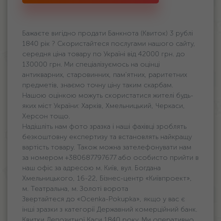
Бажаєте вигідно продати Банкнота (Квиток) 3 рублі
1840 рік ? Скористайтеся послугами нашого сайту,
середня ціна товару по Україні від 42000 грн. дo
130000 грн. Ми спеціалізуємось на оцінці
антикварних, старовинних, пам'ятних, раритетних
предметів, знаємо точну ціну таким скарбам.
Нашою оцінкою можуть скористатися жителі будь-
яких міст України: Харків, Хмельницький, Черкаси,
Херсон тощо.
Надішліть нам фото зразка і наші фахівці зроблять
безкоштовну експертизу та встановлять найкращу
вартість товару. Також можна зателефонувати нам
за номером +380687797677 або особисто прийти в
наш офіс за адресою м. Київ, вул. Богдана
Хмельницького, 16-22, Бізнес-центр «Київпроект»,
м. Театральна, м. Золоті ворота
Звертайтеся до «Ocenka-Pokupka», якщо у вас є
інші зразки з категорії Державний комерційний банк.
Квитки Депозитної Каси 1840 року. Ми оперативно