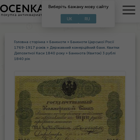
RU
Виберіть бажану мову сайту
UA
UK
RU
Головна сторінка
»
Банкноти
»
Банкноти Царської Росії
1769-1917 років
»
Державний комерційний банк. Квитки
Депозитної Каси 1840 року
»
Банкнота (Квиток) 3 рублі
1840 рік