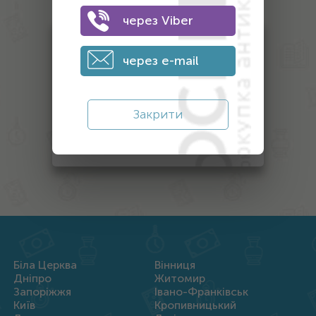
через Viber
Антикваріат
через e-mail
Монети
Банкноти
Закрити
Інший антикваріат
Нагороди
Біла Церква
Вінниця
Дніпро
Житомир
Запоріжжя
Івано-Франківськ
Київ
Кропивницький