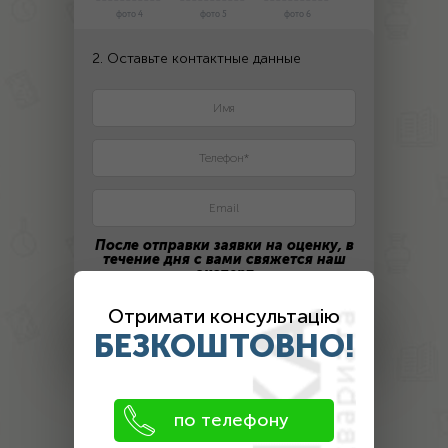
фото 4
фото 5
фото 6
2. Оставьте контактные данные
После отправки заявки на оценку, в
течение дня с вами свяжется наш
эксперт
Отримати консультацію
ПОЛУЧИТЬ ЦЕНУ
БЕЗКОШТОВНО!
Оценка
по телефону
антиквариата