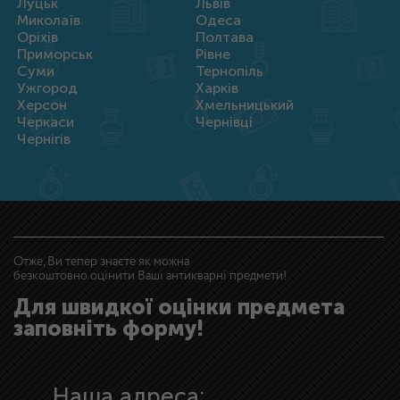
Луцьк
Львів
Миколаїв
Одеса
Оріхів
Полтава
Приморськ
Рівне
Суми
Тернопіль
Ужгород
Харків
Херсон
Хмельницький
Черкаси
Чернівці
Чернігів
Отже, Ви тепер знаєте як можна
безкоштовно оцінити Ваші антикварні предмети!
Для швидкої оцінки предмета
заповніть форму!
Наша адреса: