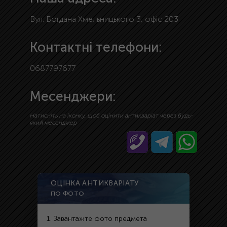
Вул. Богдана Хмельницького 3, офіс 203
Контактні телефони:
0687797677
Месенджери:
Натисніть на іконку, щоб оцінити антикваріат через будь-
який месенджер
ОЦІНКА АНТИКВАРІАТУ
ПО ФОТО
1. Завантажте фото предмета