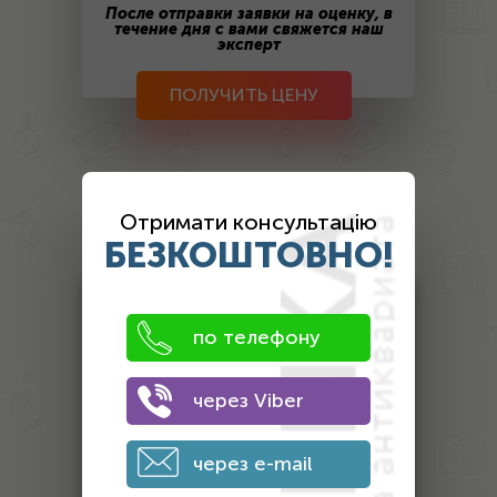
После отправки заявки на оценку, в
течение дня с вами свяжется наш
эксперт
ПОЛУЧИТЬ ЦЕНУ
Оценка
Отримати консультацію
антиквариата
БЕЗКОШТОВНО!
Антикваріат
по телефону
Монети
Банкноти
через Viber
Інший антикваріат
Нагороди
через e-mail