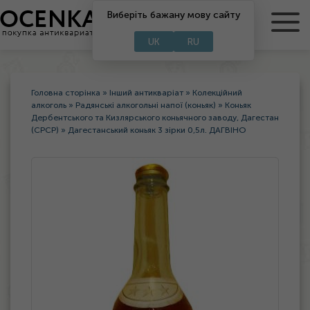
RU
Виберіть бажану мову сайту
UA
UK
RU
Головна сторінка
»
Інший антикваріат
»
Колекційний
алкоголь
»
Радянські алкогольні напої (коньяк)
»
Коньяк
Дербентського та Кизлярського коньячного заводу, Дагестан
(СРСР)
»
Дагестанський коньяк 3 зірки 0,5л. ДАГВІНО