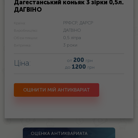
Дагестанський коньяк 3 зірки 0,5л.
ДАГВІНО
РРФСР, ДАРСР
Країна:
ДАГВІНО
Виробництво:
0,5 літра
Об'єм пляшки:
3 роки
Витримка:
200
от
грн
Ціна:
1200
до
грн
ОЦІНИТИ МІЙ АНТИКВАРІАТ
ОЦЕНКА АНТИКВАРИАТА