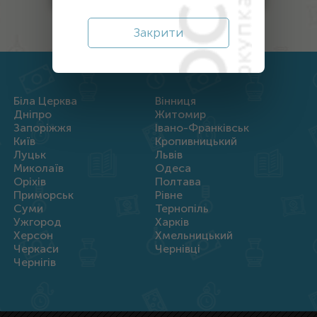
Закрити
Біла Церква
Вінниця
Дніпро
Житомир
Запоріжжя
Івано-Франківськ
Київ
Кропивницький
Луцьк
Львів
Миколаїв
Одеса
Оріхів
Полтава
Приморськ
Рівне
Суми
Тернопіль
Ужгород
Харків
Херсон
Хмельницький
Черкаси
Чернівці
Чернігів