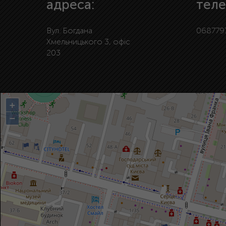
адреса:
теле
Вул. Богдана
068779
Хмельницького 3, офіс
203
+
−