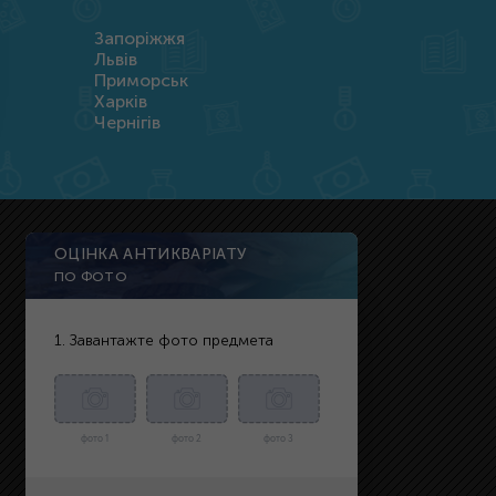
Запоріжжя
Львів
Приморськ
Харків
Чернігів
ОЦІНКА АНТИКВАРІАТУ
ПО ФОТО
1. Завантажте фото предмета
фото 1
фото 2
фото 3