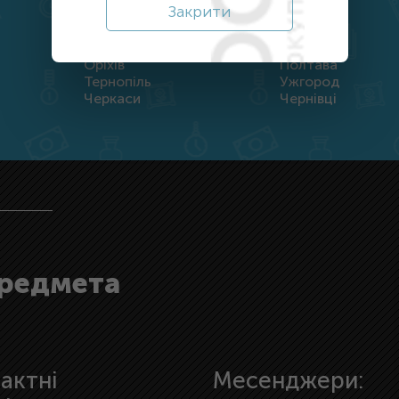
Закрити
Дніпро
Житомир
Кропивницький
Луцьк
Оріхів
Полтава
Тернопіль
Ужгород
Черкаси
Чернівці
предмета
актні
Месенджери: