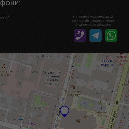
фони:
Натисніть на іконку, щоб
7677
оцінити антикваріат через
будь-який месенджер