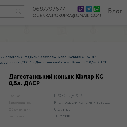
0687797677
Блог
OCENKA.POKUPKA@GMAIL.COM
ний алкоголь
»
Радянські алкогольні напої (коньяк)
»
Коньяк
у, Дагестан (СРСР)
»
Дагестанський коньяк Кізляр КС 0,5л. ДАСР
Дагестанський коньяк Кізляр КС
0,5л. ДАСР
РРФСР, ДАРСР
Країна:
Кизлярський коньячний завод
Виробництво:
0,5 літра
Об'єм пляшки:
10 років
Витримка: