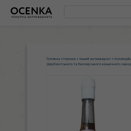
Головна сторінка
»
Інший антикваріат
»
Колекцій
Дербентського та Кизлярського коньячного завод