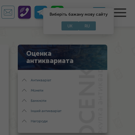
UA
RU
Виберіть бажану мову сайту
UK
RU
Оценка
антиквариата
Антикваріат
Монети
Банкноти
Інший антикваріат
Нагороди