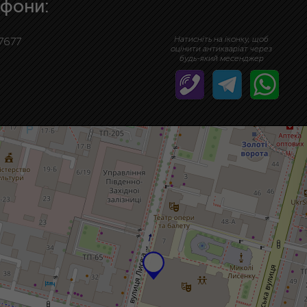
фони:
Натисніть на іконку, щоб
7677
оцінити антикваріат через
будь-який месенджер