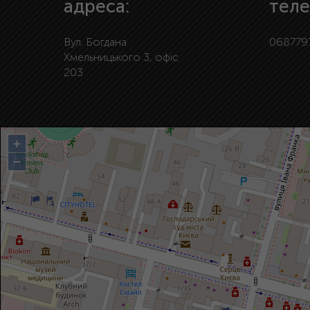
адреса:
теле
Вул. Богдана
068779
Хмельницького 3, офіс
203
+
−