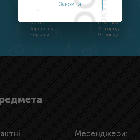
Закрити
Дніпро
Житомир
Кропивницький
Луцьк
Оріхів
Полтава
Тернопіль
Ужгород
Черкаси
Чернівці
предмета
актні
Месенджери: