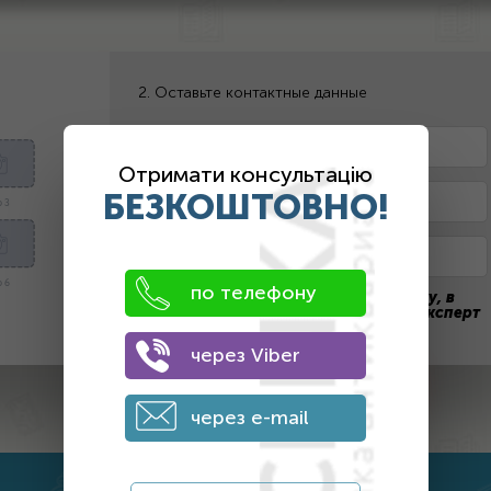
2. Оставьте контактные данные
Отримати консультацію
БЕЗКОШТОВНО!
 3
 6
по телефону
После отправки заявки на оценку, в
течение дня с вами свяжется наш эксперт
через Viber
ПОЛУЧИТЬ ЦЕНУ
через e-mail