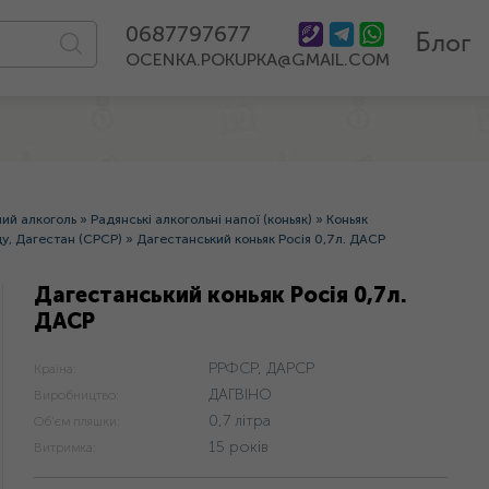
0687797677
Блог
OCENKA.POKUPKA@GMAIL.COM
ний алкоголь
»
Радянські алкогольні напої (коньяк)
»
Коньяк
у, Дагестан (СРСР)
»
Дагестанський коньяк Росія 0,7л. ДАСР
Дагестанський коньяк Росія 0,7л.
ДАСР
РРФСР, ДАРСР
Країна:
ДАГВІНО
Виробництво:
0,7 літра
Об'єм пляшки:
15 років
Витримка: