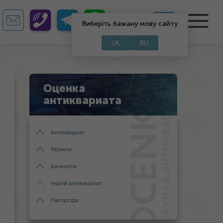
UA
RU
Виберіть бажану мову сайту
UK
RU
Оценка
антиквариата
Антикваріат
Монети
Банкноти
Інший антикваріат
Нагороди