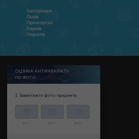
Запоріжжя
Львів
Приморськ
Харків
Чернігів
ОЦІНКА АНТИКВАРІАТУ
ПО ФОТО
1. Завантажте фото предмета
фото 1
фото 2
фото 3