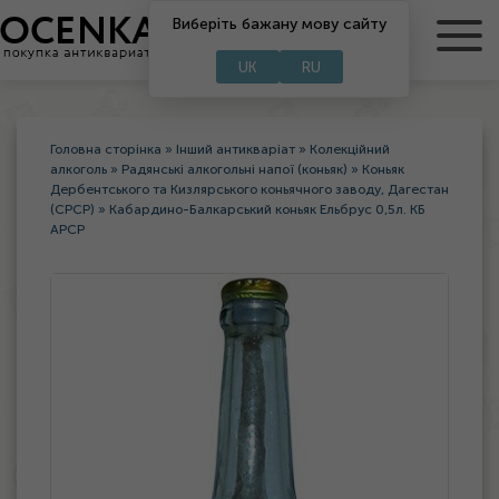
RU
Виберіть бажану мову сайту
UA
UK
RU
Головна сторінка
»
Інший антикваріат
»
Колекційний
алкоголь
»
Радянські алкогольні напої (коньяк)
»
Коньяк
Дербентського та Кизлярського коньячного заводу, Дагестан
(СРСР)
»
Кабардино-Балкарський коньяк Ельбрус 0,5л. КБ
АРСР