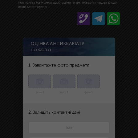
Натисніть на іконку, щоб оцінити антикваріат через будь-
який месенджер
ОЦІНКА АНТИКВАРІАТУ
ПО ФОТО
1. Завантажте фото предмета
фото 1
фото 2
фото 3
2. Залишіть контактні дані