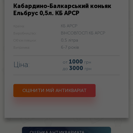
Кабардино-Балкарський коньяк
Ельбрус 0,5л. КБ АРСР
КБ АРСР
Країна:
ВІНСОВГОСП КБ АРСР
Виробництво:
0,5 літра
Об'єм пляшки:
6-7 років
Витримка:
1000
от
грн
Ціна:
3000
до
грн
ОЦІНИТИ МІЙ АНТИКВАРІАТ
ОЦЕНКА АНТИКВАРИАТА