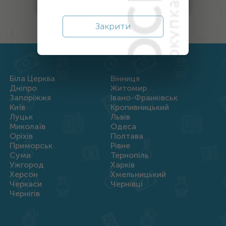
Закрити
Біла Церква
Вінниця
Дніпро
Житомир
Запоріжжя
Івано-Франківськ
Київ
Кропивницький
Луцьк
Львів
Миколаїв
Одеса
Оріхів
Полтава
Приморськ
Рівне
Суми
Тернопіль
Ужгород
Харків
Херсон
Хмельницький
Черкаси
Чернівці
Чернігів