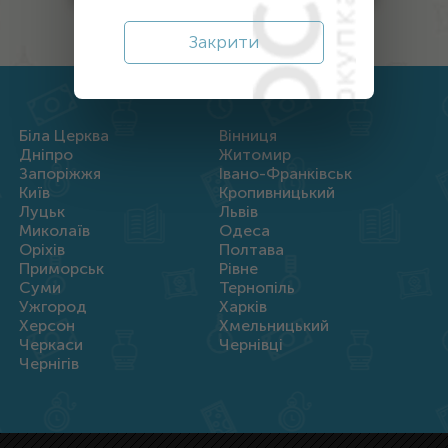
Закрити
Біла Церква
Вінниця
Дніпро
Житомир
Запоріжжя
Івано-Франківськ
Київ
Кропивницький
Луцьк
Львів
Миколаїв
Одеса
Оріхів
Полтава
Приморськ
Рівне
Суми
Тернопіль
Ужгород
Харків
Херсон
Хмельницький
Черкаси
Чернівці
Чернігів