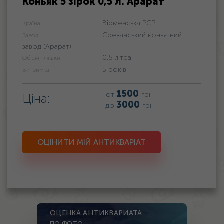
Коньяк 5 зірок 0,5 л. Арарат
Вірменська РСР
Країна:
Єреванський коньячний
Завод:
завод (Арарат)
0,5 літра
Об'єм пляшки:
5 років
Витримка:
1500
от
грн
Ціна:
3000
до
грн
ОЦІНИТИ МІЙ АНТИКВАРІАТ
ОЦЕНКА АНТИКВАРИАТА
ПО ФОТО