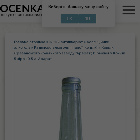
RU
Виберіть бажану мову сайту
UA
UK
RU
Головна сторінка
»
Інший антикваріат
»
Колекційний
алкоголь
»
Радянські алкогольні напої (коньяк)
»
Коньяк
Єреванського коньячного заводу "Арарат", Вірменія
»
Коньяк
5 зірок 0,5 л. Арарат