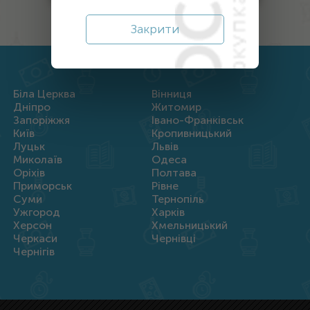
Закрити
Біла Церква
Вінниця
Дніпро
Житомир
Запоріжжя
Івано-Франківськ
Київ
Кропивницький
Луцьк
Львів
Миколаїв
Одеса
Оріхів
Полтава
Приморськ
Рівне
Суми
Тернопіль
Ужгород
Харків
Херсон
Хмельницький
Черкаси
Чернівці
Чернігів