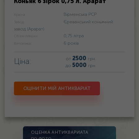
Коньяк 6 зірок 0,75 л. Арарат
Вірменська РСР
Країна:
Єреванський коньячний
Завод:
завод (Арарат)
0,75 літра
Об'єм пляшки:
6 років
Витримка:
2500
от
грн
Ціна:
5000
до
грн
ОЦІНИТИ МІЙ АНТИКВАРІАТ
ОЦЕНКА АНТИКВАРИАТА
ПО ФОТО