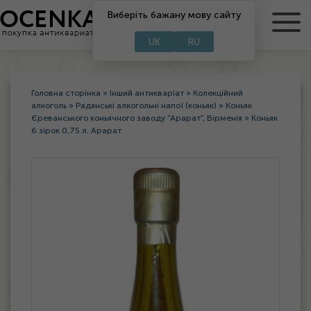
RU
Виберіть бажану мову сайту
UA
UK
RU
Головна сторінка
»
Інший антикваріат
»
Колекційний
алкоголь
»
Радянські алкогольні напої (коньяк)
»
Коньяк
Єреванського коньячного заводу "Арарат", Вірменія
»
Коньяк
6 зірок 0,75 л. Арарат