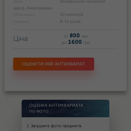
Ханларський коньячний
Завод:
завод, Азербайджан
50 мілілітрів
Об'єм пляшки:
8-10 років
Витримка:
800
от
грн
Ціна:
1600
до
грн
ОЦІНИТИ МІЙ АНТИКВАРІАТ
ОЦЕНКА АНТИКВАРИАТА
ПО ФОТО
1. Загрузите фото предмета