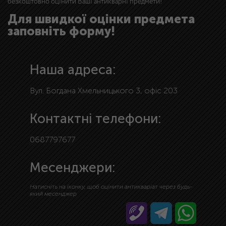
безкоштовно оцінити Ваші антикварні предмети!
Для швидкої оцінки предмета
заповніть форму!
Наша адреса:
Вул. Богдана Хмельницького 3, офіс 203
Контактні телефони:
0687797677
Месенджери:
Натисніть на іконку, щоб оцінити антикваріат через будь-
який месенджер