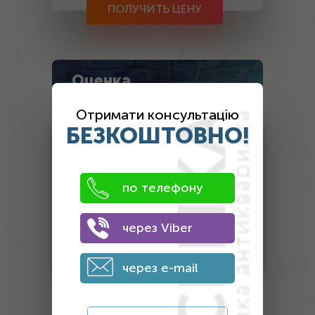
ПОЛУЧИТЬ ЦЕНУ
Оценка
антиквариата
Отримати консультацію
БЕЗКОШТОВНО!
Антикваріат
Монети
по телефону
Банкноти
Інший антикваріат
через Viber
Нагороди
через e-mail