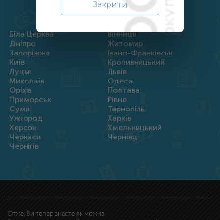
Закрити
Біла Церква
Вінниця
Дніпро
Житомир
Запоріжжя
Івано-Франківськ
Київ
Кропивницький
Луцьк
Львів
Миколаїв
Одеса
Оріхів
Полтава
Приморськ
Рівне
Суми
Тернопіль
Ужгород
Харків
Херсон
Хмельницький
Черкаси
Чернівці
Чернігів
Отже, Ви тепер знаєте як можна