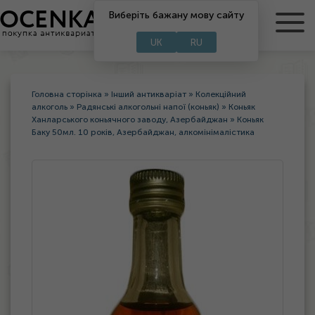
RU
Виберіть бажану мову сайту
UA
UK
RU
Головна сторінка
»
Інший антикваріат
»
Колекційний
алкоголь
»
Радянські алкогольні напої (коньяк)
»
Коньяк
Ханларського коньячного заводу, Азербайджан
»
Коньяк
Баку 50мл. 10 років, Азербайджан, алкомінімалістика