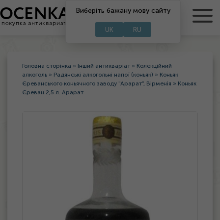
RU
Виберіть бажану мову сайту
UA
UK
RU
Головна сторінка
»
Інший антикваріат
»
Колекційний
алкоголь
»
Радянські алкогольні напої (коньяк)
»
Коньяк
Єреванського коньячного заводу "Арарат", Вірменія
»
Коньяк
Єреван 2,5 л. Арарат