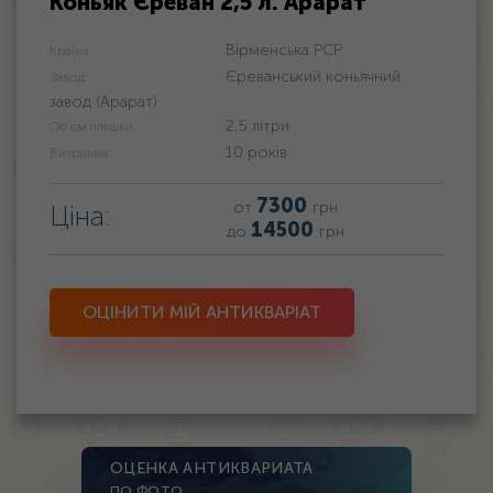
Коньяк Єреван 2,5 л. Арарат
Вірменська РСР
Країна:
Єреванський коньячний
Завод:
завод (Арарат)
2,5 літри
Об'єм пляшки:
10 років
Витримка:
7300
от
грн
Ціна:
14500
до
грн
ОЦІНИТИ МІЙ АНТИКВАРІАТ
ОЦЕНКА АНТИКВАРИАТА
ПО ФОТО