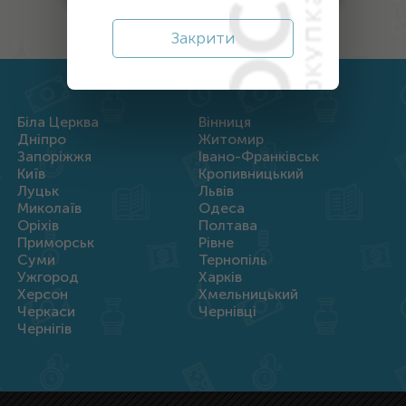
Закрити
Біла Церква
Вінниця
Дніпро
Житомир
Запоріжжя
Івано-Франківськ
Київ
Кропивницький
Луцьк
Львів
Миколаїв
Одеса
Оріхів
Полтава
Приморськ
Рівне
Суми
Тернопіль
Ужгород
Харків
Херсон
Хмельницький
Черкаси
Чернівці
Чернігів