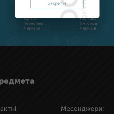
Закрити
Дніпро
Житомир
Кропивницький
Луцьк
Оріхів
Полтава
Тернопіль
Ужгород
Черкаси
Чернівці
предмета
актні
Месенджери: