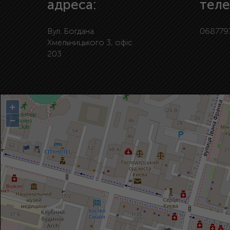
адреса:
теле
Вул. Богдана
068779
Хмельницького 3, офіс
203
+
−