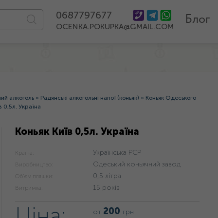
0687797677
Блог
OCENKA.POKUPKA@GMAIL.COM
ний алкоголь
»
Радянські алкогольні напої (коньяк)
»
Коньяк Одеського
в 0,5л. Україна
Коньяк Київ 0,5л. Україна
Українська РСР
Країна:
Одеський коньячний завод
Виробництво:
0,5 літра
Об'єм пляшки:
15 років
Витримка:
Ціна:
200
от
грн