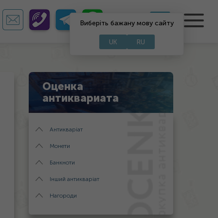
UA
RU
Виберіть бажану мову сайту
UK
RU
Оценка
антиквариата
Антикваріат
Монети
Банкноти
Інший антикваріат
Нагороди