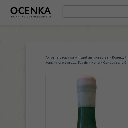
Головна сторінка
»
Інший антикваріат
»
Колекцій
коньячного заводу, Грузія
»
Коньяк Сакартвело 0,5