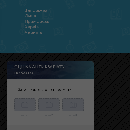
Запоріжжя
Львів
Приморськ
Харків
Чернігів
ОЦІНКА АНТИКВАРІАТУ
ПО ФОТО
1. Завантажте фото предмета
фото 1
фото 2
фото 3