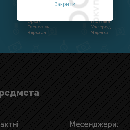
Закрити
Дніпро
Житомир
Кропивницький
Луцьк
Оріхів
Полтава
Тернопіль
Ужгород
Черкаси
Чернівці
предмета
актні
Месенджери: