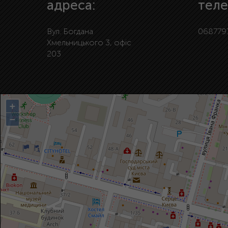
адреса:
теле
Вул. Богдана
068779
Хмельницького 3, офіс
203
+
−