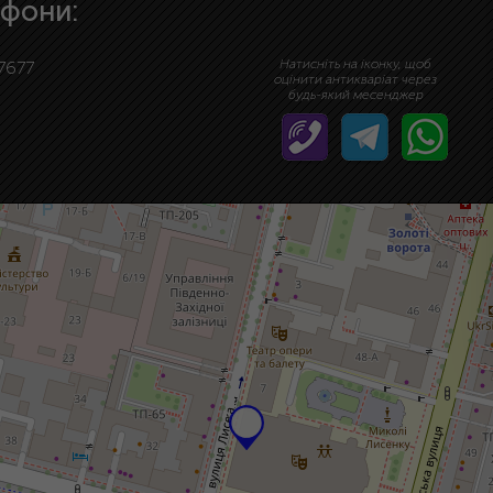
фони:
Натисніть на іконку, щоб
7677
оцінити антикваріат через
будь-який месенджер