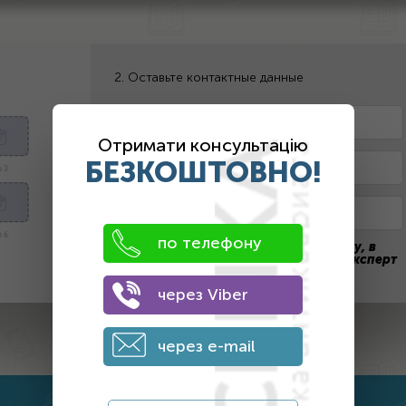
2. Оставьте контактные данные
Отримати консультацію
БЕЗКОШТОВНО!
 3
 6
по телефону
После отправки заявки на оценку, в
течение дня с вами свяжется наш эксперт
через Viber
ПОЛУЧИТЬ ЦЕНУ
через e-mail