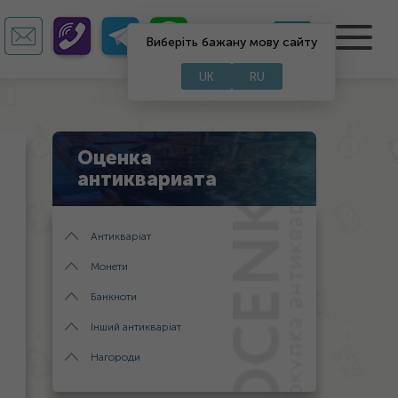
UA
RU
Виберіть бажану мову сайту
UK
RU
Оценка
антиквариата
Антикваріат
Монети
Банкноти
Інший антикваріат
Нагороди