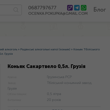
0687797677
Блог
OCENKA.POKUPKA@GMAIL.COM
ний алкоголь
»
Радянські алкогольні напої (коньяк)
»
Коньяк Тбіліського
л. Грузія
Коньяк Сакартвело 0,5л. Грузія
Грузинська РСР
Країна:
Тбіліський коньячний завод,
Завод:
Грузія
0,5 літра
Об'єм пляшки:
20 років
Витримка: