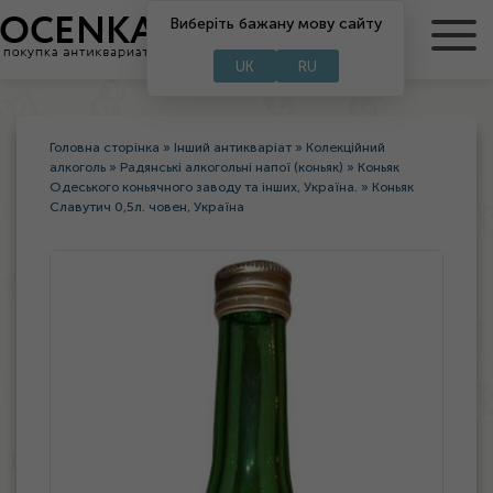
RU
Виберіть бажану мову сайту
UA
UK
RU
Головна сторінка
»
Інший антикваріат
»
Колекційний
алкоголь
»
Радянські алкогольні напої (коньяк)
»
Коньяк
Одеського коньячного заводу та інших, Україна.
»
Коньяк
Славутич 0,5л. човен, Україна