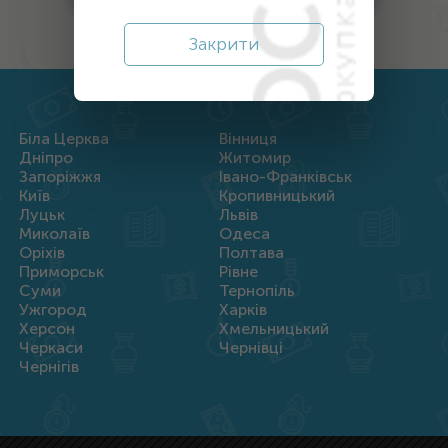
Закрити
Біла Церква
Вінниця
Дніпро
Житомир
Запоріжжя
Івано-Франківськ
Київ
Кропивницький
Луцьк
Львів
Миколаїв
Одеса
Оріхів
Полтава
Приморськ
Рівне
Суми
Тернопіль
Ужгород
Харків
Херсон
Хмельницький
Черкаси
Чернівці
Чернігів