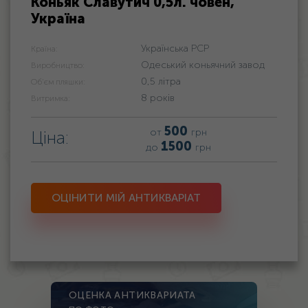
Коньяк Славутич 0,5л. човен,
Україна
Українська РСР
Країна:
Одеський коньячний завод
Виробництво:
0,5 літра
Об'єм пляшки:
8 років
Витримка:
500
от
грн
Ціна:
1500
до
грн
ОЦІНИТИ МІЙ АНТИКВАРІАТ
ОЦЕНКА АНТИКВАРИАТА