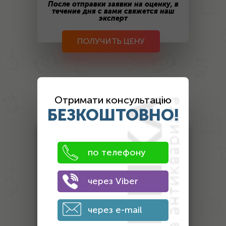
После отправки заявки на оценку, в
течение дня с вами свяжется наш
эксперт
ПОЛУЧИТЬ ЦЕНУ
Оценка
Отримати консультацію
антиквариата
БЕЗКОШТОВНО!
Антикваріат
по телефону
Монети
Банкноти
через Viber
Інший антикваріат
Нагороди
через e-mail