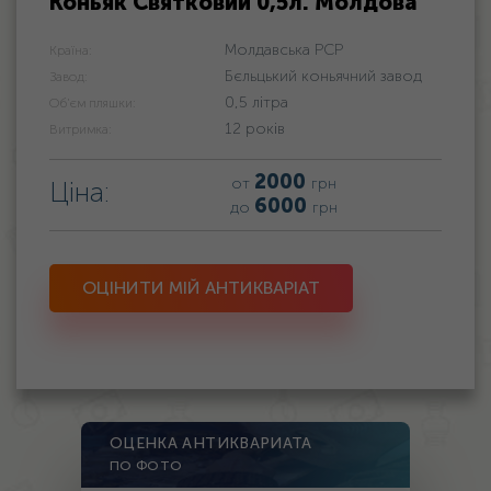
Коньяк Святковий 0,5л. Молдова
Молдавська РСР
Країна:
Бєльцький коньячний завод
Завод:
0,5 літра
Об'єм пляшки:
12 років
Витримка:
2000
от
грн
Ціна:
6000
до
грн
ОЦІНИТИ МІЙ АНТИКВАРІАТ
ОЦЕНКА АНТИКВАРИАТА
ПО ФОТО