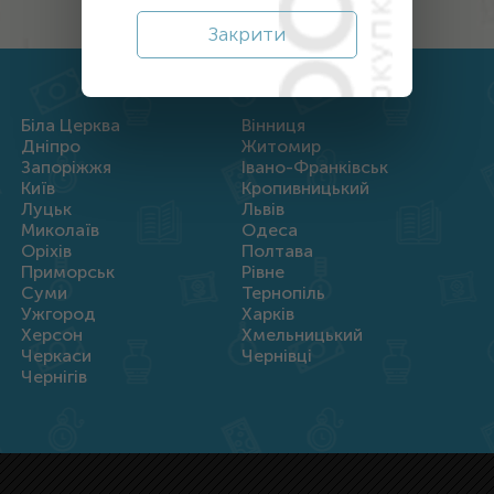
Закрити
Біла Церква
Вінниця
Дніпро
Житомир
Запоріжжя
Івано-Франківськ
Київ
Кропивницький
Луцьк
Львів
Миколаїв
Одеса
Оріхів
Полтава
Приморськ
Рівне
Суми
Тернопіль
Ужгород
Харків
Херсон
Хмельницький
Черкаси
Чернівці
Чернігів