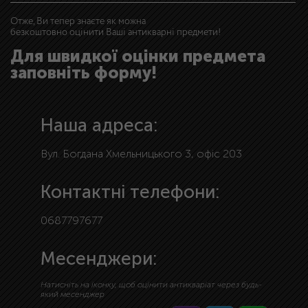
Отже, Ви тепер знаєте як можна
безкоштовно оцінити Ваші антикварні предмети!
Для швидкої оцінки предмета
заповніть форму!
Наша адреса:
Вул. Богдана Хмельницького 3, офіс 203
Контактні телефони:
0687797677
Месенджери:
Натисніть на іконку, щоб оцінити антикваріат через будь-
який месенджер