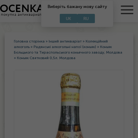
RU
Виберіть бажану мову сайту
UA
UK
RU
Головна сторінка
»
Інший антикваріат
»
Колекційний
алкоголь
»
Радянські алкогольні напої (коньяк)
»
Коньяк
Бєльцького та Тираспольського коньячного заводу, Молдова
»
Коньяк Святковий 0,5л. Молдова