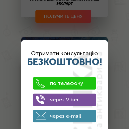
эксперт
ПОЛУЧИТЬ ЦЕНУ
Оценка
антиквариата
Отримати консультацію
БЕЗКОШТОВНО!
Антикваріат
Монети
по телефону
Банкноти
через Viber
Інший антикваріат
Нагороди
через e-mail