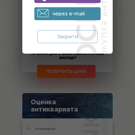
через e-mail
Закрити
После отправки заявки на оценку, в
течение дня с вами свяжется наш
эксперт
ПОЛУЧИТЬ ЦЕНУ
Оценка
антиквариата
Антикваріат