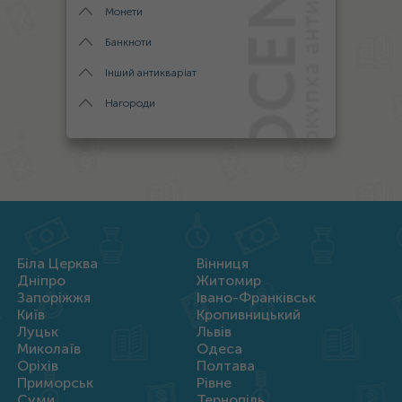
Монети
Банкноти
Інший антикваріат
Нагороди
Біла Церква
Вінниця
Дніпро
Житомир
Запоріжжя
Івано-Франківськ
Київ
Кропивницький
Луцьк
Львів
Миколаїв
Одеса
Оріхів
Полтава
Приморськ
Рівне
Суми
Тернопіль