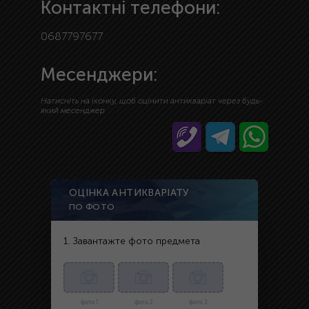
Контактні телефони:
0687797677
Месенджери:
Натисніть на іконку, щоб оцінити антикваріат через будь-
який месенджер
ОЦІНКА АНТИКВАРІАТУ
ПО ФОТО
1. Завантажте фото предмета
фото 1
фото 2
фото 3