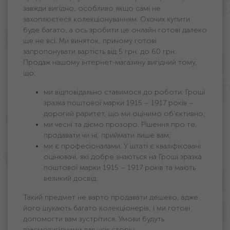
завжди вигідно, особливо якщо самі не
захоплюєтеся колекціонуванням. Охочих купити
буде багато, а ось зробити це онлайн готові далеко
ще не всі. Ми виняток, причому готові
запропонувати вартість від 5 грн. дo 60 грн.
Продаж нашому інтернет-магазину вигідний тому,
що:
ми відповідально ставимося до роботи. Гроші
зразка поштової марки 1915 – 1917 років –
дорогий раритет, що ми оцінимо об’єктивно;
ми чесні та діємо прозоро. Рішення про те,
продавати чи ні, приймати лише вам;
ми є професіоналами. У штаті є кваліфіковані
оцінювачі, які добре знаються на Гроші зразка
поштової марки 1915 – 1917 років та мають
великий досвід.
Такий предмет не варто продавати дешево, адже
його шукають багато колекціонерів, і ми готові
допомогти вам зустрітися. Умови будуть
взаємовигідними для усіх сторін.