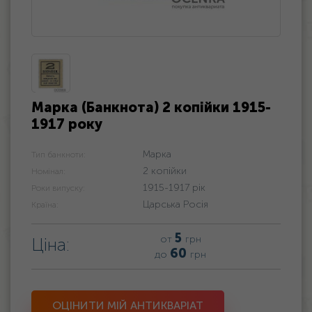
Марка (Банкнота) 2 копійки 1915-
1917 року
Марка
Тип банкноти:
2 копійки
Номінал:
1915-1917 рік
Роки випуску:
Царська Росія
Країна:
5
от
грн
Ціна:
60
до
грн
ОЦІНИТИ МІЙ АНТИКВАРІАТ