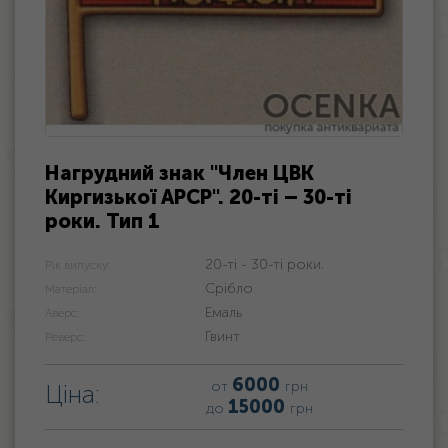
Нагрудний знак "Член ЦВК
Киргизької АРСР". 20-ті – 30-ті
роки. Тип 1
20-ті - 30-ті роки.
Рік випуску:
Срібло
Матеріал:
Емаль
Аверс:
Гвинт
Реверс:
6000
от
грн
Ціна:
15000
до
грн