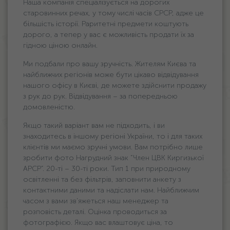
Наша компанія спеціалізується на дорогих
старовинних речах, у тому числі часів СРСР, адже це
більшість історії. Раритетні предмети коштують
дорого, а тепер у вас є можливість продати їх за
гідною ціною онлайн.
Ми подбали про вашу зручність. Жителям Києва та
найближчих регіонів може бути цікаво відвідування
нашого офісу в Києві, де можете здійснити продажу
з рук до рук. Відвідування – за попередньою
домовленістю.
Якщо такий варіант вам не підходить, і ви
знаходитесь в іншому регіоні України, то і для таких
клієнтів ми маємо зручні умови. Вам потрібно лише
зробити фото Нагрудний знак “Член ЦВК Киргизької
АРСР”. 20-ті – 30-ті роки. Тип 1 при природному
освітленні та без фільтрів, заповнити анкету з
контактними даними та надіслати нам. Найближчим
часом з вами зв’яжеться наш менеджер та
розповість деталі. Оцінка проводиться за
фотографією. Якщо вас влаштовує ціна, то