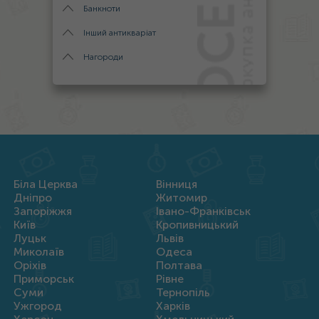
Банкноти
Інший антикваріат
Нагороди
Біла Церква
Вінниця
Дніпро
Житомир
Запоріжжя
Івано-Франківськ
Київ
Кропивницький
Луцьк
Львів
Миколаїв
Одеса
Оріхів
Полтава
Приморськ
Рівне
Суми
Тернопіль
Ужгород
Харків