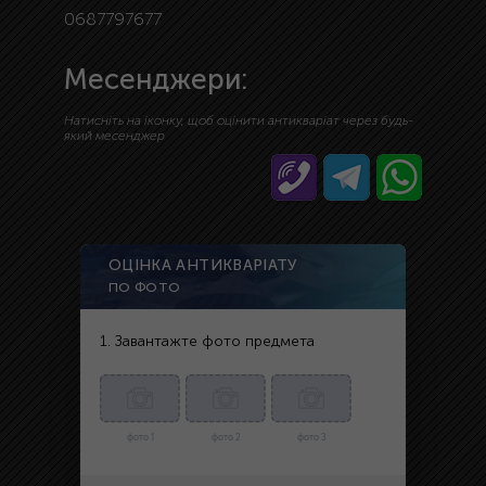
0687797677
Месенджери:
Натисніть на іконку, щоб оцінити антикваріат через будь-
який месенджер
ОЦІНКА АНТИКВАРІАТУ
ПО ФОТО
1. Завантажте фото предмета
фото 1
фото 2
фото 3