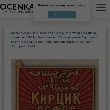
RU
Виберіть бажану мову сайту
UA
UK
RU
Головна сторінка
»
Нагороди
»
Знаки та жетони
»
Відзнаки
та жетони СРСР
»
Знаки членів ЦВК та депутатів Верховної
Ради
»
Нагрудний знак "Член ЦВК Киргизької АРСР". 20-ті –
30-ті роки. Тип 1