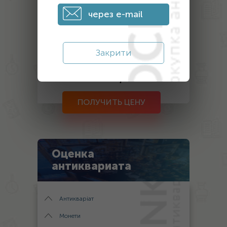
через e-mail
Закрити
После отправки заявки на оценку, в
течение дня с вами свяжется наш
эксперт
ПОЛУЧИТЬ ЦЕНУ
Оценка
антиквариата
Антикваріат
Монети