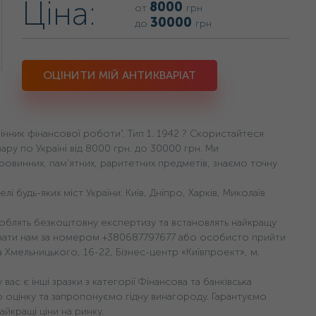
Ціна:
8000
от
грн
30000
до
грн
ОЦІНИТИ МІЙ АНТИКВАРІАТ
інник фінансової роботи". Тип 1. 1942 ? Скористайтеся
ру по Україні від 8000 грн. дo 30000 грн. Ми
аровинних, пам'ятних, раритетних предметів, знаємо точну
будь-яких міст України: Київ, Дніпро, Харків, Миколаїв
 зроблять безкоштовну експертизу та встановлять найкращу
увати нам за номером +380687797677 або особисто прийти
на Хмельницького, 16-22, Бізнес-центр «Київпроект», м.
ас є інші зразки з категорії Фінансова та банківська
 оцінку та запропонуємо гідну винагороду. Гарантуємо
айкращі ціни на ринку.