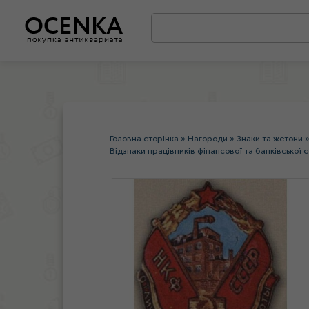
Головна сторінка
»
Нагороди
»
Знаки та жетони
Відзнаки працівників фінансової та банківської 