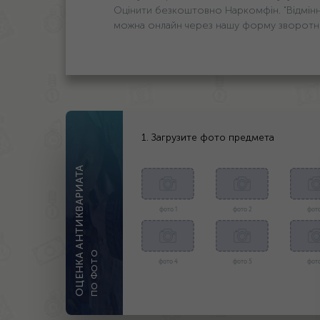
Оцінити безкоштовно Наркомфін. "Відмінни
можна онлайн через нашу форму зворотньо
1. Загрузите фото предмета
ОЦЕНКА АНТИКВАРИАТА
фото 1
фото 2
фото
ПО ФОТО
фото 4
фото 5
фото