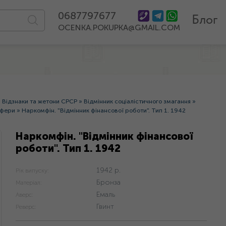
0687797677
Блог
OCENKA.POKUPKA@GMAIL.COM
»
Відзнаки та жетони СРСР
»
Відмінник соціалістичного змагання
»
сфери
»
Наркомфін. "Відмінник фінансової роботи". Тип 1. 1942
Наркомфін. "Відмінник фінансової
роботи". Тип 1. 1942
1942 р.
Рік випуску:
Бронза
Матеріал:
Емаль
Аверс:
Гвинт
Реверс: