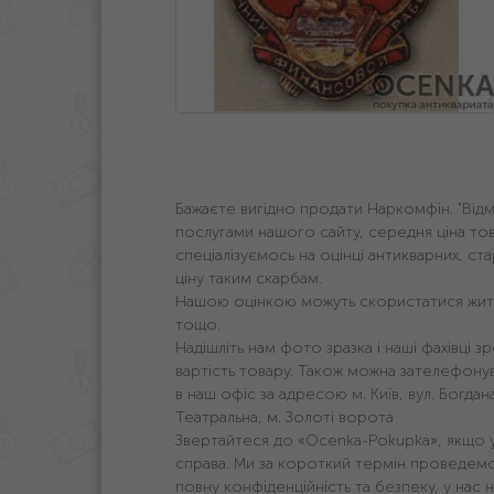
Бажаєте вигідно продати Наркомфін. "Відм
послугами нашого сайту, середня ціна това
спеціалізуємось на оцінці антикварних, ст
ціну таким скарбам.
Нашою оцінкою можуть скористатися жителі 
тощо.
Надішліть нам фото зразка і наші фахівці
вартість товару. Також можна зателефон
в наш офіс за адресою м. Київ, вул. Богда
Театральна, м. Золоті ворота
Звертайтеся до «Ocenka-Pokupka», якщо у в
справа. Ми за короткий термін проведемо
повну конфіденційність та безпеку, у нас н