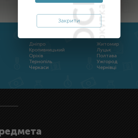
Закрити
Дніпро
Житомир
Кропивницький
Луцьк
Оріхів
Полтава
Тернопіль
Ужгород
Черкаси
Чернівці
предмета