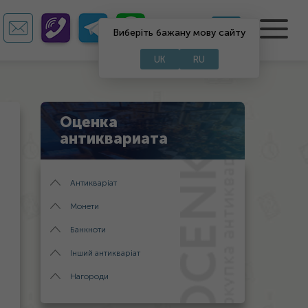
UA
RU
Виберіть бажану мову сайту
UK
RU
Оценка
антиквариата
Антикваріат
Монети
Банкноти
Інший антикваріат
Нагороди