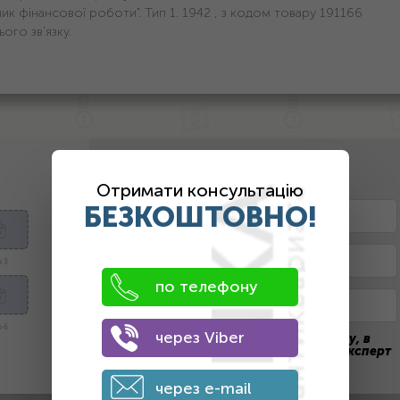
к фінансової роботи". Тип 1. 1942 , з кодом товару 191166
го зв'язку.
2. Оставьте контактные данные
Отримати консультацію
БЕЗКОШТОВНО!
 3
по телефону
 6
через Viber
После отправки заявки на оценку, в
течение дня с вами свяжется наш эксперт
через e-mail
ПОЛУЧИТЬ ЦЕНУ