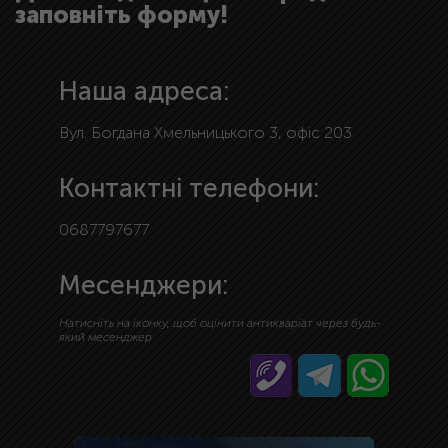
заповніть форму!
Наша адреса:
Вул. Богдана Хмельницького 3, офіс 203
Контактні телефони:
0687797677
Месенджери:
Натисніть на іконку, щоб оцінити антикваріат через будь-
який месенджер