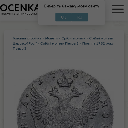
RU
Виберіть бажану мову сайту
UA
UK
RU
Головна сторінка
»
Монети
»
Срібні монети
»
Срібні монети
Царської Росії
»
Срібні монети Петра 3
»
Полтіна 1762 року
Петро 3