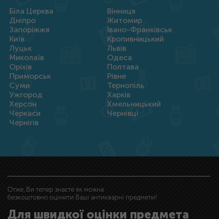
Біла Церква
Вінниця
Дніпро
Житомир
Запоріжжя
Івано-Франківськ
Київ
Кропивницький
Луцьк
Львів
Миколаїв
Одеса
Оріхів
Полтава
Приморськ
Рівне
Суми
Тернопіль
Ужгород
Харків
Херсон
Хмельницький
Черкаси
Чернівці
Чернігів
Отже, Ви тепер знаєте як можна
безкоштовно оцінити Ваші антикварні предмети!
Для швидкої оцінки предмета