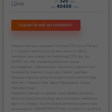
320
от
грн
Ціна:
40400
до
грн
ОЦІНИТИ МІЙ АНТИКВАРІАТ
Бажаєте вигідно продати Полтіна 1762 року Петро
3 ? Скористайтеся послугами нашого сайту,
середня ціна товару по Україні від 320 грн. дo
40400 грн. Ми спеціалізуємось на оцінці
антикварних, старовинних, пам'ятних, раритетних
предметів, знаємо точну ціну таким скарбам.
Нашою оцінкою можуть скористатися жителі будь-
яких міст України: Київ, Івано-Франківськ, Луцьк,
Чернівці тощо.
Надішліть нам фото зразка і наші фахівці зроблять
безкоштовну експертизу та встановлять найкращу
вартість товару. Також можна зателефонувати нам
за номером +380687797677 або особисто прийти в