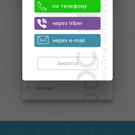
по телефону
Оценка
через Viber
антиквариата
через e-mail
Антикваріат
Монети
Закрити
Банкноти
Інший антикваріат
Нагороди