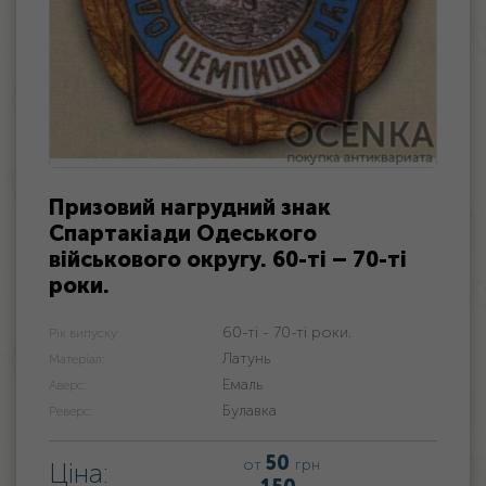
Призовий нагрудний знак
Спартакіади Одеського
військового округу. 60-ті – 70-ті
роки.
60-ті - 70-ті роки.
Рік випуску:
Латунь
Матеріал:
Емаль
Аверс:
Булавка
Реверс:
50
от
грн
Ціна: