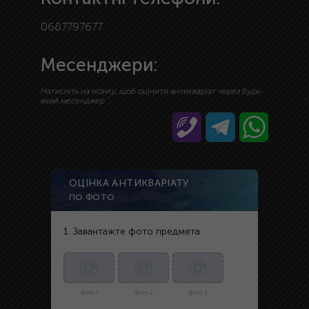
0687797677
Месенджери:
Натисніть на іконку, щоб оцінити антикваріат через будь-
який месенджер
ОЦІНКА АНТИКВАРІАТУ
ПО ФОТО
1. Завантажте фото предмета
фото 1
фото 2
фото 3