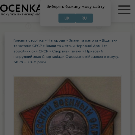
RU
Виберіть бажану мову сайту
UA
UK
RU
Головна сторінка
»
Нагороди
»
Знаки та жетони
»
Відзнаки
та жетони СРСР
»
Знаки та жетони Червоної Армії та
збройних сил СРСР
»
Спортивні знаки
»
Призовий
нагрудний знак Спартакіади Одеського військового округу.
60-ті – 70-ті роки.