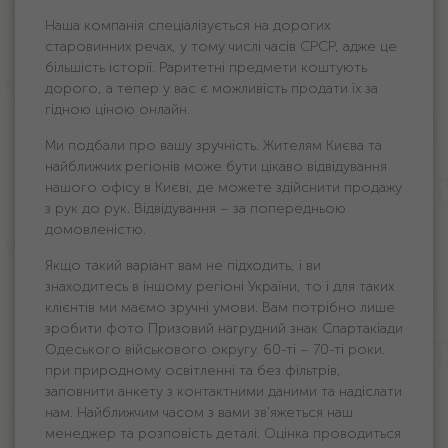
Наша компанія спеціалізується на дорогих
старовинних речах, у тому числі часів СРСР, адже це
більшість історії. Раритетні предмети коштують
дорого, а тепер у вас є можливість продати їх за
гідною ціною онлайн.
Ми подбали про вашу зручність. Жителям Києва та
найближчих регіонів може бути цікаво відвідування
нашого офісу в Києві, де можете здійснити продажу
з рук до рук. Відвідування – за попередньою
домовленістю.
Якщо такий варіант вам не підходить, і ви
знаходитесь в іншому регіоні України, то і для таких
клієнтів ми маємо зручні умови. Вам потрібно лише
зробити фото Призовий нагрудний знак Спартакіади
Одеського військового округу. 60-ті – 70-ті роки.
при природному освітленні та без фільтрів,
заповнити анкету з контактними даними та надіслати
нам. Найближчим часом з вами зв’яжеться наш
менеджер та розповість деталі. Оцінка проводиться