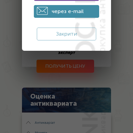
через e-mail
Закрити
После отправки заявки на оценку, в
течение дня с вами свяжется наш
эксперт
ПОЛУЧИТЬ ЦЕНУ
Оценка
антиквариата
Антикваріат
Монети