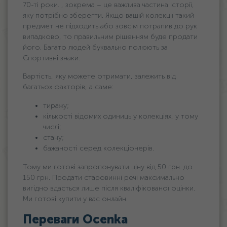
70-ті роки. , зокрема – це важлива частина історії,
яку потрібно зберегти. Якщо вашій колекції такий
предмет не підходить або зовсім потрапив до рук
випадково, то правильним рішенням буде продати
його. Багато людей буквально полюють за
Спортивні знаки.
Вартість, яку можете отримати, залежить від
багатьох факторів, а саме:
тиражу;
кількості відомих одиниць у колекціях, у тому
числі;
стану;
бажаності серед колекціонерів.
Тому ми готові запропонувати ціну від 50 грн. дo
150 грн. Продати старовинні речі максимально
вигідно вдасться лише після кваліфікованої оцінки.
Ми готові купити у вас онлайн.
Переваги Ocenka