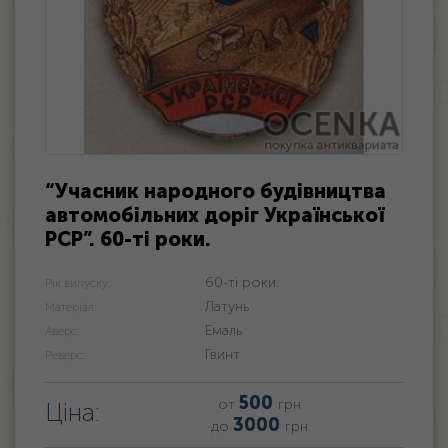
“Учасник народного будівництва
автомобільних доріг Української
РСР”. 60-ті роки.
60-ті роки.
Рік випуску:
Латунь
Матеріал:
Емаль
Аверс:
Гвинт
Реверс:
500
от
грн
Ціна:
3000
до
грн