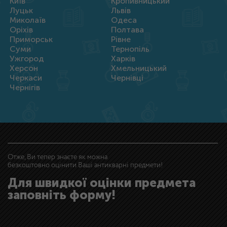
Київ
Кропивницький
Луцьк
Львів
Миколаїв
Одеса
Оріхів
Полтава
Приморськ
Рівне
Суми
Тернопіль
Ужгород
Харків
Херсон
Хмельницький
Черкаси
Чернівці
Чернігів
Отже, Ви тепер знаєте як можна
безкоштовно оцінити Ваші антикварні предмети!
Для швидкої оцінки предмета
заповніть форму!