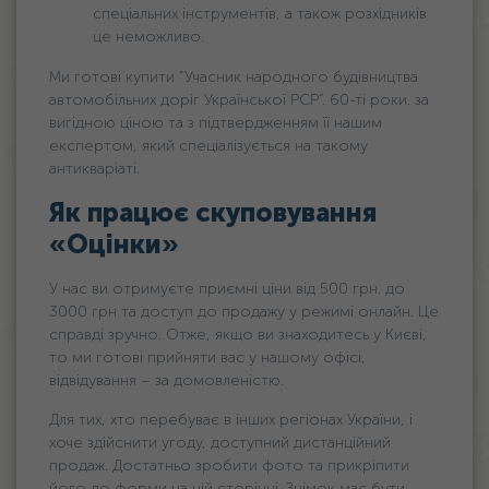
спеціальних інструментів, а також розхідників
це неможливо.
Ми готові купити “Учасник народного будівництва
автомобільних доріг Української РСР”. 60-ті роки. за
вигідною ціною та з підтвердженням її нашим
експертом, який спеціалізується на такому
антикваріаті.
Як працює скуповування
«Оцінки»
У нас ви отримуєте приємні ціни від 500 грн. дo
3000 грн та доступ до продажу у режимі онлайн. Це
справді зручно. Отже, якщо ви знаходитесь у Києві,
то ми готові прийняти вас у нашому офісі,
відвідування – за домовленістю.
Для тих, хто перебуває в інших регіонах України, і
хоче здійснити угоду, доступний дистанційний
продаж. Достатньо зробити фото та прикріпити
його до форми на цій сторінці. Знімок має бути