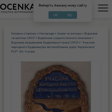
RU
Виберіть бажану мову сайту
UA
UK
RU
Головна сторінка
»
Нагороди
»
Знаки та жетони
»
Відзнаки
та жетони СРСР
»
Відмінник соціалістичного змагання
»
Відзнаки працівників будівельної галузі СРСР
»
“Учасник
народного будівництва автомобільних доріг Української
РСР”. 60-ті роки.