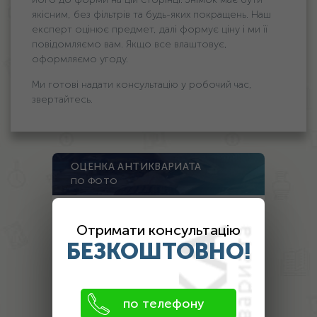
якісним, без фільтрів та будь-яких покращень. Наш
експерт оцінює предмет, далі формує ціну і ми її
повідомляємо вам. Якщо все влаштовує,
оформляємо угоду.
Ми готові надати консультацію у робочий час,
звертайтесь.
ОЦЕНКА АНТИКВАРИАТА
ПО ФОТО
1. Загрузите фото предмета
Отримати консультацію
БЕЗКОШТОВНО!
фото 1
фото 2
фото 3
по телефону