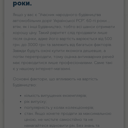
роки.
Якщо у вас є “Учасник народного будівництва
автомобільних доріг Української РСР”. 60-ті роки. ,
втім, як і інші Будівництво, тобто всі шанси отримати
хорошу ціну. Такий раритет слід продавати лише
після оцінки, адже його вартість варіюється від 500
грн. дo 3000 грн та залежить від багатьох факторів.
Завжди будуть охочі купити якомога дешевше, а
потім перепродати, тому оцінка антикварних речей
має проводитися лише професіоналами. Саме такі
є у нашому інтернет-магазині.
Основні фактори, що впливають на вартість
Будівництво:
кількість випущених екземплярів;
рік випуску;
популярність у колах колекціонерів;
стан. Якщо хочете продати за максимальною
ціною, не чистьте самостійно та не
намагайтеся відновити річ. Без знань та