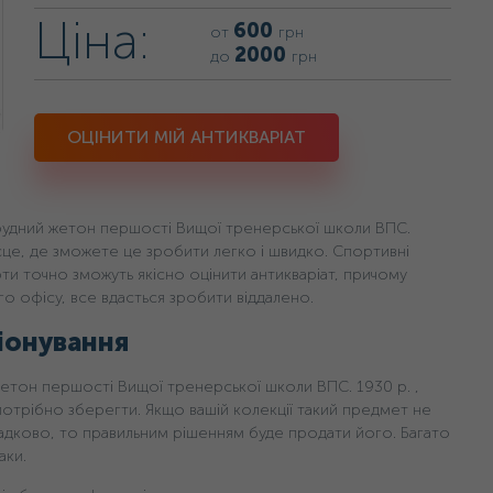
Ціна:
600
от
грн
2000
до
грн
ОЦІНИТИ МІЙ АНТИКВАРІАТ
рудний жетон першості Вищої тренерської школи ВПС.
ісце, де зможете це зробити легко і швидко. Спортивні
рти точно зможуть якісно оцінити антикваріат, причому
о офісу, все вдасться зробити віддалено.
іонування
жетон першості Вищої тренерської школи ВПС. 1930 р. ,
 потрібно зберегти. Якщо вашій колекції такий предмет не
падково, то правильним рішенням буде продати його. Багато
аки.