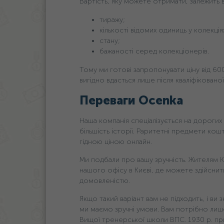
Вартість, яку можете отримати, залежить в
тиражу;
кількості відомих одиниць у колекціях
стану;
бажаності серед колекціонерів.
Тому ми готові запропонувати ціну від 60
вигідно вдасться лише після кваліфікованої
Переваги Ocenka
Наша компанія спеціалізується на дорогих 
більшість історії. Раритетні предмети кош
гідною ціною онлайн.
Ми подбали про вашу зручність. Жителям Ки
нашого офісу в Києві, де можете здійснит
домовленістю.
Якщо такий варіант вам не підходить, і ви з
ми маємо зручні умови. Вам потрібно ли
Вищої тренерської школи ВПС. 1930 р. при