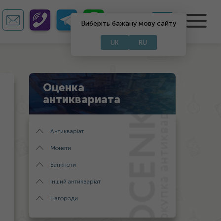
UA
RU
Виберіть бажану мову сайту
UK
RU
Оценка
антиквариата
Антикваріат
Монети
Банкноти
Інший антикваріат
Нагороди