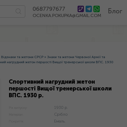
0687797677
Блог
OCENKA.POKUPKA@GMAIL.COM
»
Відзнаки та жетони СРСР
»
Знаки та жетони Червоної Армії та
ний нагрудний жетон першості Вищої тренерської школи ВПС. 1930
Спортивний нагрудний жетон
першості Вищої тренерської школи
ВПС. 1930 р.
1930 р.
Рік випуску:
Срібло
Матеріал:
Емаль.
Покриття: