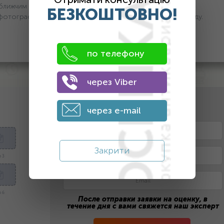
йближчим часом з вами зв’яжеться наш менеджер та
БЕЗКОШТОВНО!
 фотографією. Якщо вас влаштовує ціна, то укладаємо угоду.
по телефону
через Viber
2. Оставьте контактные данные
через e-mail
Закрити
 3
 6
После отправки заявки на оценку, в
течение дня с вами свяжется наш эксперт