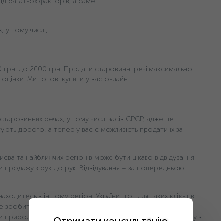
ід багатьох факторів, а саме:
, у тому числі;
0 грн. дo 2000 грн. Продати старовинні речі максимально
 оцінки. Ми готові купити у вас онлайн.
старовинних речах, у тому числі часів СРСР, адже це
тують дорого, а тепер у вас є можливість продати їх за
єва та найближчих регіонів може бути цікаво відвідування
и продажу з рук до рук. Відвідування – за попередньою
находитесь в іншому регіоні України, то і для таких клієнтів
ше зробити фото Спортивний нагрудний жетон першості
 природному освітленні та без фільтрів, заповнити анкету з
Отримати консультацію