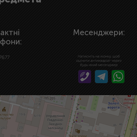
актні
Месенджери:
фони:
Натисніть на іконку, щоб
7677
оцінити антикваріат через
будь-який месенджер