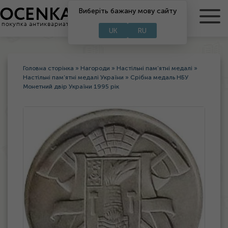
RU
Виберіть бажану мову сайту
UA
UK
RU
Головна сторінка
»
Нагороди
»
Настільні пам’ятні медалі
»
Настільні пам’ятні медалі України
»
Срібна медаль НБУ
Монетний двір України 1995 рік