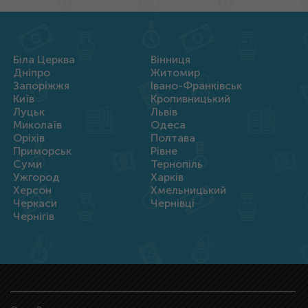
Біла Церква
Вінниця
Дніпро
Житомир
Запоріжжя
Івано-Франківськ
Київ
Кропивницький
Луцьк
Львів
Миколаїв
Одеса
Оріхів
Полтава
Приморськ
Рівне
Суми
Тернопіль
Ужгород
Харків
Херсон
Хмельницький
Черкаси
Чернівці
Чернігів