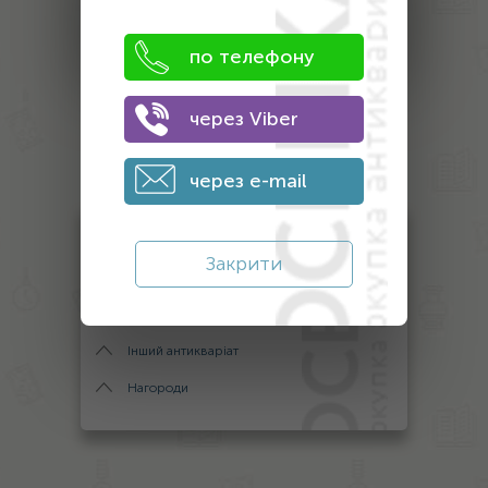
ПОЛУЧИТЬ ЦЕНУ
по телефону
через Viber
Оценка
антиквариата
через e-mail
Антикваріат
Закрити
Монети
Банкноти
Інший антикваріат
Нагороди