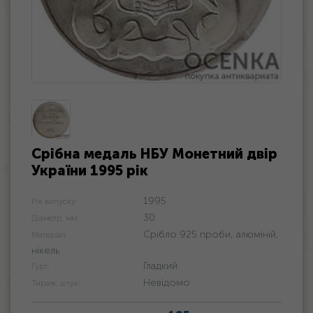
Срібна медаль НБУ Монетний двір
України 1995 рік
1995
Рік випуску:
30
Діаметр, мм:
Срібло 925 проби, алюміній,
Матеріал:
нікель
Гладкий
Гурт:
Невідомо
Тираж, штук: