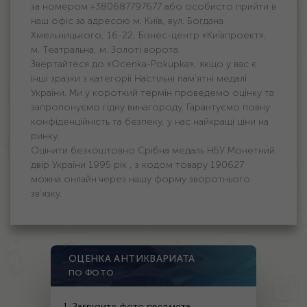
за номером +380687797677 або особисто прийти в
наш офіс за адресою м. Київ, вул. Богдана
Хмельницького, 16-22, Бізнес-центр «Київпроект»,
м. Театральна, м. Золоті ворота
Звертайтеся до «Ocenka-Pokupka», якщо у вас є
інші зразки з категорії Настільні пам'ятні медалі
України. Ми у короткий термін проведемо оцінку та
запропонуємо гідну винагороду. Гарантуємо повну
конфіденційність та безпеку, у нас найкращі ціни на
ринку.
Оцінити безкоштовно Срібна медаль НБУ Монетний
двір України 1995 рік , з кодом товару 190627
можна онлайн через нашу форму зворотнього
зв'язку.
ОЦЕНКА АНТИКВАРИАТА
ПО ФОТО
1. Загрузите фото предмета