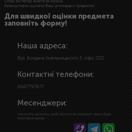
Отже, Ви тепер знаєте як можна
безкоштовно оцінити Ваші антикварні предмети!
Для швидкої оцінки предмета
заповніть форму!
Наша адреса:
Вул. Богдана Хмельницького 3, офіс 203
Контактні телефони:
0687797677
Месенджери:
Натисніть на іконку, щоб оцінити антикваріат через будь-
який месенджер