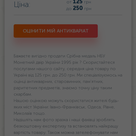
125
от
грн
Ціна:
250
до
грн
ОЦІНИТИ МІЙ АНТИКВАРІАТ
Бажаєте вигідно продати Срібна медаль НБУ
Монетний двір України 1995 рік ? Скористайтеся
послугами нашого сайту, середня ціна товару по
Україні від 125 грн. дo 250 грн. Ми спеціалізуємось на
оцінці антикварних, старовинних, пам'ятних,
раритетних предметів, знаємо точну ціну таким
скарбам.
Нашою оцінкою можуть скористатися жителі будь-
яких міст України: Івано-Франківськ, Одеса, Рівне,
Миколаїв тощо.
Надішліть нам фото зразка і наші фахівці зроблять
безкоштовну експертизу та встановлять найкращу
вартість товару. Також можна зателефонувати нам