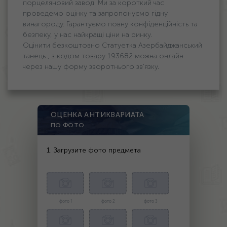
порцеляновий завод. Ми за короткий час
проведемо оцінку та запропонуємо гідну
винагороду. Гарантуємо повну конфіденційність та
безпеку, у нас найкращі ціни на ринку.
Оцінити безкоштовно Статуетка Азербайджанський
танець , з кодом товару 193682 можна онлайн
через нашу форму зворотнього зв'язку.
ОЦЕНКА АНТИКВАРИАТА
ПО ФОТО
1. Загрузите фото предмета
фото 1
фото 2
фото 3