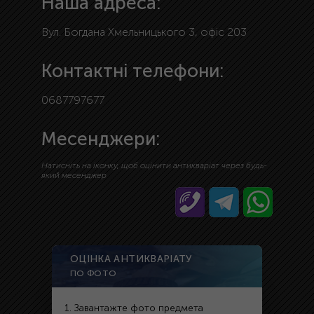
Наша адреса:
Вул. Богдана Хмельницького 3, офіс 203
Контактні телефони:
0687797677
Месенджери:
Натисніть на іконку, щоб оцінити антикваріат через будь-
який месенджер
ОЦІНКА АНТИКВАРІАТУ
ПО ФОТО
1. Завантажте фото предмета