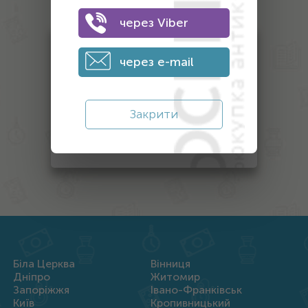
антиквариата
через Viber
Антикваріат
через e-mail
Монети
Банкноти
Закрити
Інший антикваріат
Нагороди
Біла Церква
Вінниця
Дніпро
Житомир
Запоріжжя
Івано-Франківськ
Київ
Кропивницький