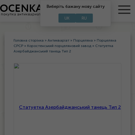
RU
Виберіть бажану мову сайту
UA
UK
RU
Головна сторінка
»
Антикваріат
»
Порцеляна
»
Порцеляна
СРСР
»
Коростенський порцеляновий завод
»
Статуетка
Азербайджанський танець Тип 2