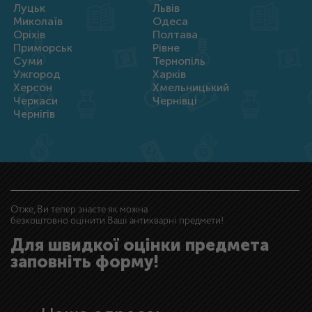
Луцьк
Львів
Миколаїв
Одеса
Оріхів
Полтава
Приморськ
Рівне
Суми
Тернопіль
Ужгород
Харків
Херсон
Хмельницький
Черкаси
Чернівці
Чернігів
Отже, Ви тепер знаєте як можна
безкоштовно оцінити Ваші антикварні предмети!
Для швидкої оцінки предмета
заповніть форму!