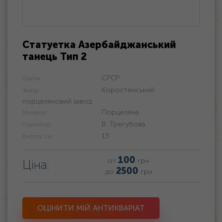
Статуетка Азербайджанський
танець Тип 2
СРСР
Країна:
Коростенський
Завод:
порцеляновий завод
Порцеляна
Матеріал:
В. Трегубова
Скульптор:
13
Висота, см:
100
от
грн
Ціна:
2500
до
грн
ОЦІНИТИ МІЙ АНТИКВАРІАТ