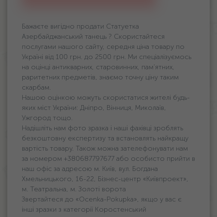
Бажаєте вигідно продати Статуетка
Азербайджанський танець ? Скористайтеся
послугами нашого сайту, середня ціна товару по
Україні від 100 грн. дo 2500 грн. Ми спеціалізуємось
на оцінці антикварних, старовинних, пам'ятних,
раритетних предметів, знаємо точну ціну таким
скарбам.
Нашою оцінкою можуть скористатися жителі будь-
яких міст України: Дніпро, Вінниця, Миколаїв,
Ужгород тощо.
Надішліть нам фото зразка і наші фахівці зроблять
безкоштовну експертизу та встановлять найкращу
вартість товару. Також можна зателефонувати нам
за номером +380687797677 або особисто прийти в
наш офіс за адресою м. Київ, вул. Богдана
Хмельницького, 16-22, Бізнес-центр «Київпроект»,
м. Театральна, м. Золоті ворота
Звертайтеся до «Ocenka-Pokupka», якщо у вас є
інші зразки з категорії Коростенський