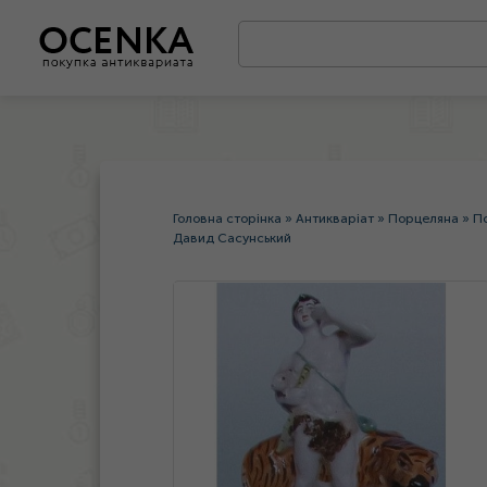
Головна сторінка
»
Антикваріат
»
Порцеляна
»
П
Давид Сасунський