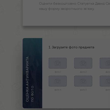
Оцінити безкоштовно Статуетка Давид Са
нашу форму зворотнього зв'язку.
1. Загрузите фото предмета
ОЦЕНКА АНТИКВАРИАТА
фото 1
фото 2
фото
ПО ФОТО
фото 4
фото 5
фото