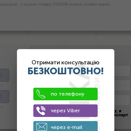
сунський , з кодом товару 193608 можна онлайн через
2. Оставьте контактные данные
Отримати консультацію
БЕЗКОШТОВНО!
 3
по телефону
 6
через Viber
После отправки заявки на оценку, в
течение дня с вами свяжется наш эксперт
через e-mail
ПОЛУЧИТЬ ЦЕНУ