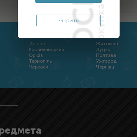
Закрити
Дніпро
Житомир
Кропивницький
Луцьк
Оріхів
Полтава
Тернопіль
Ужгород
Черкаси
Чернівці
предмета