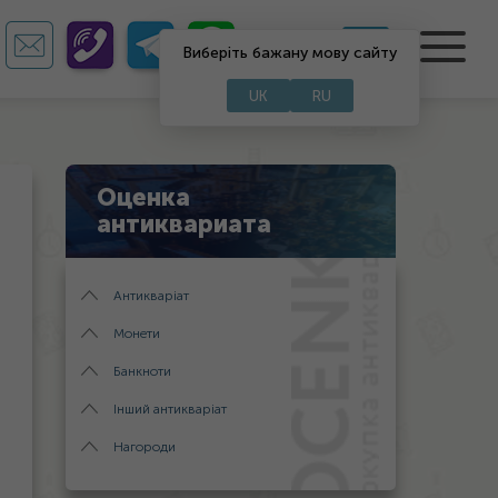
UA
RU
Виберіть бажану мову сайту
UK
RU
Оценка
антиквариата
Антикваріат
Монети
Банкноти
Інший антикваріат
Нагороди