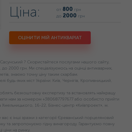
Ціна:
800
от
грн
2000
до
грн
ОЦІНИТИ МІЙ АНТИКВАРІАТ
 Сасунський ? Скористайтеся послугами нашого сайту,
. дo 2000 грн. Ми спеціалізуємось на оцінці антикварних,
етів, знаємо точну ціну таким скарбам.
будь-яких міст України: Київ, Чернігів, Кропивницький,
 зроблять безкоштовну експертизу та встановлять найкращу
увати нам за номером +380687797677 або особисто прийти
на Хмельницького, 16-22, Бізнес-центр «Київпроект», м.
вас є інші зразки з категорії Єреванський порцеляновий
нку та запропонуємо гідну винагороду. Гарантуємо повну
і ціни на ринку.