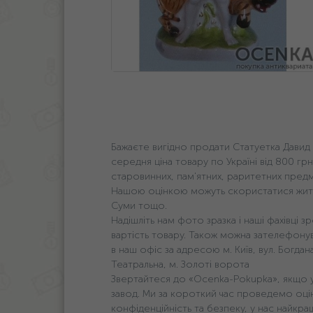
Бажаєте вигідно продати Статуетка Давид
середня ціна товару по Україні від 800 грн
старовинних, пам'ятних, раритетних предм
Нашою оцінкою можуть скористатися жителі 
Суми тощо.
Надішліть нам фото зразка і наші фахівці
вартість товару. Також можна зателефон
в наш офіс за адресою м. Київ, вул. Богда
Театральна, м. Золоті ворота
Звертайтеся до «Ocenka-Pokupka», якщо у 
завод. Ми за короткий час проведемо оці
конфіденційність та безпеку, у нас найкращ