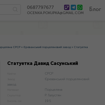
0687797677
Блог
OCENKA.POKUPKA@GMAIL.COM
орцеляна СРСР
»
Єреванський порцеляновий завод
»
Статуетка
Статуетка Давид Сасунський
СРСР
Країна:
Єреванський порцеляновий
Завод:
завод
Порцеляна
Матеріал:
Р. Галустян
Скульптор:
19.5
Висота, см: