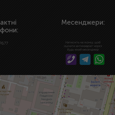
актні
Месенджери:
фони:
Натисніть на іконку, щоб
7677
оцінити антикваріат через
будь-який месенджер