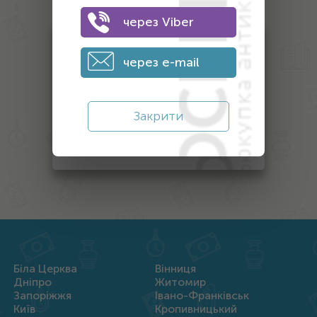
антиквариата
через Viber
Антикваріат
через e-mail
Монети
Банкноти
Закрити
Інший антикваріат
Нагороди
Біла Церква
Вінниця
Дніпро
Житомир
Запоріжжя
Івано-Франківськ
Київ
Кропивницький