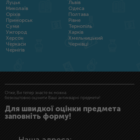
Луцьк
Львів
Миколаїв
Одеса
Оріхів
Полтава
Приморськ
Рівне
Суми
Тернопіль
Ужгород
Харків
Херсон
Хмельницький
Черкаси
Чернівці
Чернігів
Отже, Ви тепер знаєте як можна
безкоштовно оцінити Ваші антикварні предмети!
Для швидкої оцінки предмета
заповніть форму!