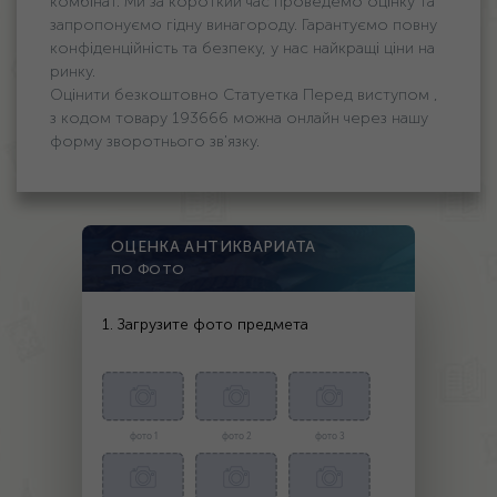
комбінат. Ми за короткий час проведемо оцінку та
запропонуємо гідну винагороду. Гарантуємо повну
конфіденційність та безпеку, у нас найкращі ціни на
ринку.
Оцінити безкоштовно Статуетка Перед виступом ,
з кодом товару 193666 можна онлайн через нашу
форму зворотнього зв'язку.
ОЦЕНКА АНТИКВАРИАТА
ПО ФОТО
1. Загрузите фото предмета
фото 1
фото 2
фото 3