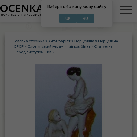
RU
Виберіть бажану мову сайту
UA
UK
RU
Головна сторінка
»
Антикваріат
»
Порцеляна
»
Порцеляна
СРСР
»
Слов'янський керамічний комбінат
»
Статуетка
Перед виступом Тип 2