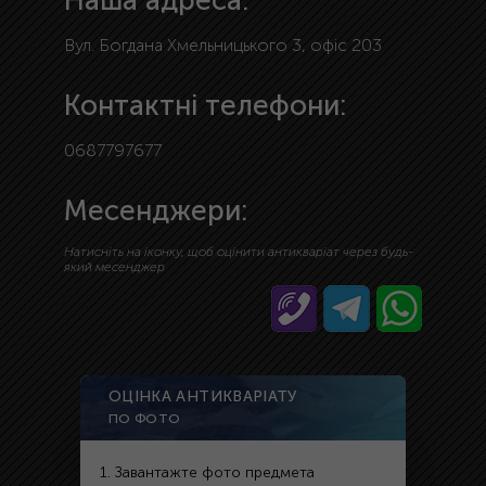
Наша адреса:
Вул. Богдана Хмельницького 3, офіс 203
Контактні телефони:
0687797677
Месенджери:
Натисніть на іконку, щоб оцінити антикваріат через будь-
який месенджер
ОЦІНКА АНТИКВАРІАТУ
ПО ФОТО
1. Завантажте фото предмета