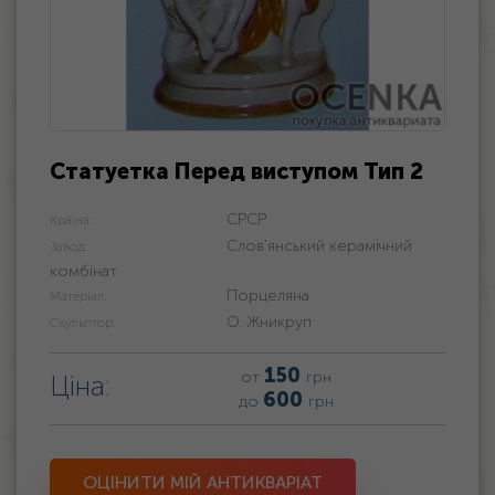
Статуетка Перед виступом Тип 2
СРСР
Країна:
Слов'янський керамічний
Завод:
комбінат
Порцеляна
Матеріал:
О. Жникруп
Скульптор:
150
от
грн
Ціна:
600
до
грн
ОЦІНИТИ МІЙ АНТИКВАРІАТ