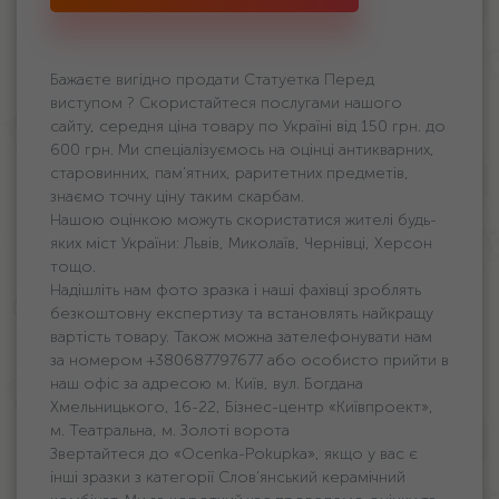
Бажаєте вигідно продати Статуетка Перед
виступом ? Скористайтеся послугами нашого
сайту, середня ціна товару по Україні від 150 грн. дo
600 грн. Ми спеціалізуємось на оцінці антикварних,
старовинних, пам'ятних, раритетних предметів,
знаємо точну ціну таким скарбам.
Нашою оцінкою можуть скористатися жителі будь-
яких міст України: Львів, Миколаїв, Чернівці, Херсон
тощо.
Надішліть нам фото зразка і наші фахівці зроблять
безкоштовну експертизу та встановлять найкращу
вартість товару. Також можна зателефонувати нам
за номером +380687797677 або особисто прийти в
наш офіс за адресою м. Київ, вул. Богдана
Хмельницького, 16-22, Бізнес-центр «Київпроект»,
м. Театральна, м. Золоті ворота
Звертайтеся до «Ocenka-Pokupka», якщо у вас є
інші зразки з категорії Слов'янський керамічний