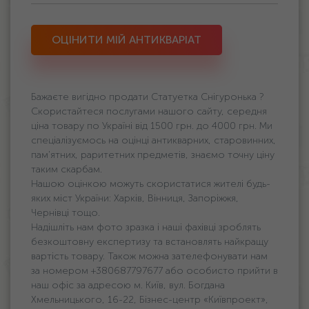
ОЦІНИТИ МІЙ АНТИКВАРІАТ
Бажаєте вигідно продати Статуетка Снігуронька ?
Скористайтеся послугами нашого сайту, середня
ціна товару по Україні від 1500 грн. дo 4000 грн. Ми
спеціалізуємось на оцінці антикварних, старовинних,
пам'ятних, раритетних предметів, знаємо точну ціну
таким скарбам.
Нашою оцінкою можуть скористатися жителі будь-
яких міст України: Харків, Вінниця, Запоріжжя,
Чернівці тощо.
Надішліть нам фото зразка і наші фахівці зроблять
безкоштовну експертизу та встановлять найкращу
вартість товару. Також можна зателефонувати нам
за номером +380687797677 або особисто прийти в
наш офіс за адресою м. Київ, вул. Богдана
Хмельницького, 16-22, Бізнес-центр «Київпроект»,