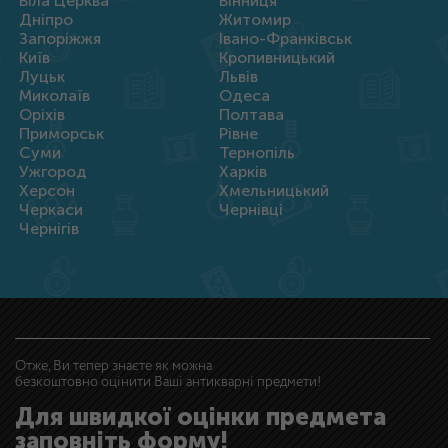
Біла Церква
Вінниця
Дніпро
Житомир
Запоріжжя
Івано-Франківськ
Київ
Кропивницький
Луцьк
Львів
Миколаїв
Одеса
Оріхів
Полтава
Приморськ
Рівне
Суми
Тернопіль
Ужгород
Харків
Херсон
Хмельницький
Черкаси
Чернівці
Чернігів
Отже, Ви тепер знаєте як можна
безкоштовно оцінити Ваші антикварні предмети!
Для швидкої оцінки предмета
заповніть форму!