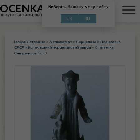
RU
Виберіть бажану мову сайту
UA
UK
RU
Головна сторінка
»
Антикваріат
»
Порцеляна
»
Порцеляна
СРСР
»
Конаківський порцеляновий завод
»
Статуетка
Снігуронька Тип 3