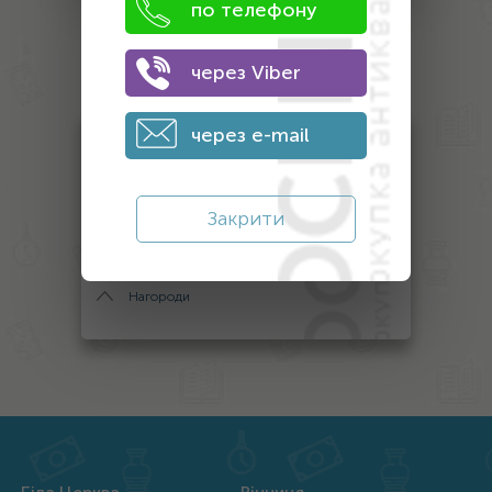
по телефону
Оценка
через Viber
антиквариата
через e-mail
Антикваріат
Монети
Закрити
Банкноти
Інший антикваріат
Нагороди