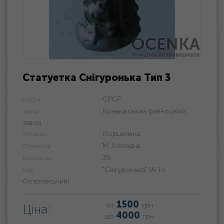
Статуетка Снігуронька Тип 3
СРСР
Країна:
Конаківський фаянсовий
Завод:
завод
Порцеляна
Матеріал:
М. Холодна
Скульптор:
36
Висота, см:
"Снігуронька" (А. Н.
твір:
Островський)
1500
от
грн
Ціна:
4000
до
грн