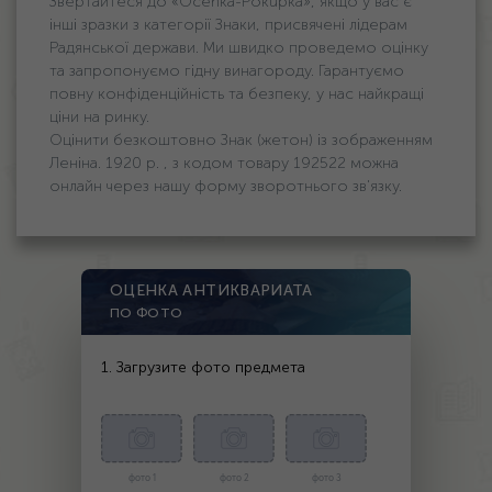
Звертайтеся до «Ocenka-Pokupka», якщо у вас є
інші зразки з категорії Знаки, присвячені лідерам
Радянської держави. Ми швидко проведемо оцінку
та запропонуємо гідну винагороду. Гарантуємо
повну конфіденційність та безпеку, у нас найкращі
ціни на ринку.
Оцінити безкоштовно Знак (жетон) із зображенням
Леніна. 1920 р. , з кодом товару 192522 можна
онлайн через нашу форму зворотнього зв'язку.
ОЦЕНКА АНТИКВАРИАТА
ПО ФОТО
1. Загрузите фото предмета
фото 1
фото 2
фото 3