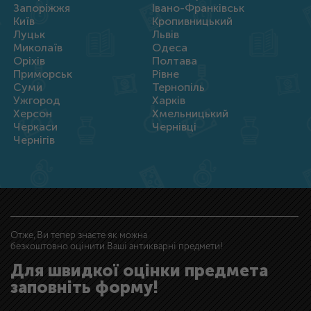
Запоріжжя
Івано-Франківськ
Київ
Кропивницький
Луцьк
Львів
Миколаїв
Одеса
Оріхів
Полтава
Приморськ
Рівне
Суми
Тернопіль
Ужгород
Харків
Херсон
Хмельницький
Черкаси
Чернівці
Чернігів
Отже, Ви тепер знаєте як можна
безкоштовно оцінити Ваші антикварні предмети!
Для швидкої оцінки предмета
заповніть форму!