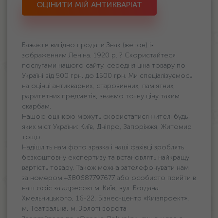
ОЦІНИТИ МІЙ АНТИКВАРІАТ
Бажаєте вигідно продати Знак (жетон) із
зображенням Леніна. 1920 р. ? Скористайтеся
послугами нашого сайту, середня ціна товару по
Україні від 500 грн. дo 1500 грн. Ми спеціалізуємось
на оцінці антикварних, старовинних, пам'ятних,
раритетних предметів, знаємо точну ціну таким
скарбам.
Нашою оцінкою можуть скористатися жителі будь-
яких міст України: Київ, Дніпро, Запоріжжя, Житомир
тощо.
Надішліть нам фото зразка і наші фахівці зроблять
безкоштовну експертизу та встановлять найкращу
вартість товару. Також можна зателефонувати нам
за номером +380687797677 або особисто прийти в
наш офіс за адресою м. Київ, вул. Богдана
Хмельницького, 16-22, Бізнес-центр «Київпроект»,
м. Театральна, м. Золоті ворота