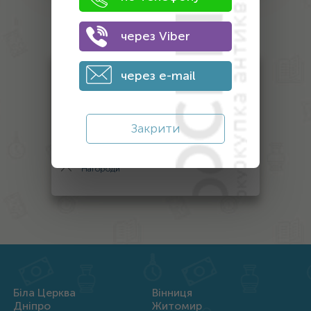
Оценка
антиквариата
через Viber
через e-mail
Антикваріат
Монети
Банкноти
Закрити
Інший антикваріат
Нагороди
Біла Церква
Вінниця
Дніпро
Житомир