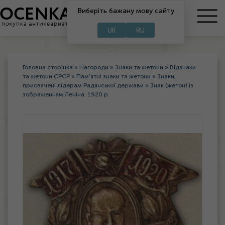
RU
Виберіть бажану мову сайту
UA
UK
RU
Головна сторінка
»
Нагороди
»
Знаки та жетони
»
Відзнаки
та жетони СРСР
»
Пам'ятні знаки та жетони
»
Знаки,
присвячені лідерам Радянської держави
»
Знак (жетон) із
зображенням Леніна. 1920 р.