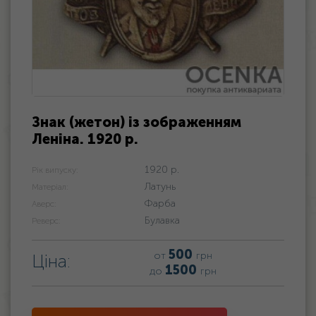
Знак (жетон) із зображенням
Леніна. 1920 р.
1920 р.
Рік випуску:
Латунь
Матеріал:
Фарба
Аверс:
Булавка
Реверс:
500
от
грн
Ціна:
1500
до
грн