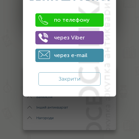
эксперт
ПОЛУЧИТЬ ЦЕНУ
по телефону
через Viber
Оценка
антиквариата
через e-mail
Антикваріат
Закрити
Монети
Банкноти
Інший антикваріат
Нагороди