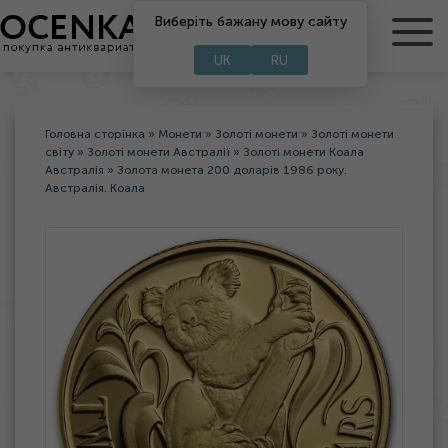
RU
Виберіть бажану мову сайту
UA
UK
RU
Головна сторінка
»
Монети
»
Золоті монети
»
Золоті монети
світу
»
Золоті монети Австралії
»
Золоті монети Коала
Австралія
»
Золота монета 200 доларів 1986 року.
Австралія. Коала