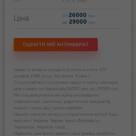
2 oz (2 унції)
Вага:
26000
от
грн
Ціна:
29000
до
грн
ОЦІНИТИ МІЙ АНТИКВАРІАТ
Бажаєте вигідно продати Золота монета 200
доларів 1986 року. Австралія. Коала ?
Скористайтеся послугами нашого сайту, середня
ціна товару по Україні від 26000 грн. дo 29000 грн.
Ми спеціалізуємось на оцінці антикварних,
старовинних, пам'ятних, раритетних предметів,
знаємо точну ціну таким скарбам.
Нашою оцінкою можуть скористатися жителі будь-
яких міст України: Харків, Івано-Франківськ,
Тернопіль, Чернігів тощо.
Надішліть нам фото зразка і наші фахівці зроблять