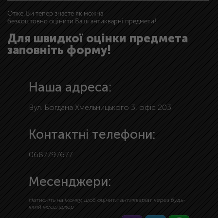
Отже, Ви тепер знаєте як можна
безкоштовно оцінити Ваші антикварні предмети!
Для швидкої оцінки предмета
заповніть форму!
Наша адреса:
Вул. Богдана Хмельницького 3, офіс 203
Контактні телефони:
0687797677
Месенджери:
Натисніть на іконку, щоб оцінити антикваріат через будь-
який месенджер