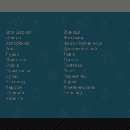
Біла Церква
Вінниця
Дніпро
Житомир
Запоріжжя
Івано-Франківськ
Київ
Кропивницький
Луцьк
Львів
Миколаїв
Одеса
Оріхів
Полтава
Приморськ
Рівне
Суми
Тернопіль
Ужгород
Харків
Херсон
Хмельницький
Черкаси
Чернівці
Чернігів