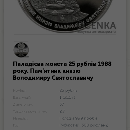
Паладієва монета 25 рублів 1988
року. Пам’ятник князю
Володимиру Святославичу
25 рублів
Номінал:
1 (31.1 г)
Вага, унцій:
37
Діаметр, мм:
2.7
Товщина монети, мм:
Паладій 999 проби
Матеріал:
Рубчастий (300 рифлень)
Гурт: