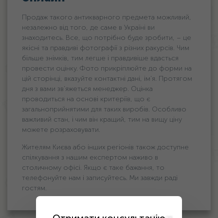
Продаж такого антикварного предмета можливий,
незалежно від того, де саме в Україні ви
знаходитесь. Все, що потрібно буде зробити, – це
якісні та правдиві фотографії з різних ракурсів. Чим
більше знімків, тим легше і правдивіше вдасться
провести оцінку. Фото прикріплюйте до форми на
цій сторінці, вказуйте контактні дані, ім’я. Протягом
дня з вами зв’яжеться менеджер. Оцінка
проводиться на основі критеріїв, що є
загальноприйнятими для таких виробів. Особливо
важливий стан, і чим він кращий, тим на вищу ціну
можете розраховувати.
Жителям Києва або інших регіонів також доступне
спілкування з нашим експертом наживо в
столичному офісі. Якщо є таке бажання, то
телефонуйте нам і записуйтесь. Ми завжди раді
гостям.