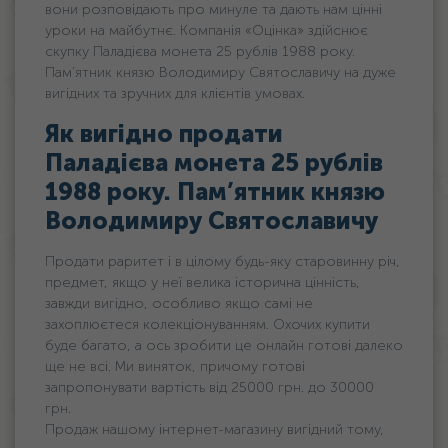
вони розповідають про минуле та дають нам цінні
уроки на майбутнє. Компанія «Оцінка» здійснює
скупку Паладієва монета 25 рублів 1988 року.
Пам’ятник князю Володимиру Святославичу на дуже
вигідних та зручних для клієнтів умовах.
Як вигідно продати
Паладієва монета 25 рублів
1988 року. Пам’ятник князю
Володимиру Святославичу
Продати раритет і в цілому будь-яку старовинну річ,
предмет, якщо у неї велика історична цінність,
завжди вигідно, особливо якщо самі не
захоплюєтеся колекціонуванням. Охочих купити
буде багато, а ось зробити це онлайн готові далеко
ще не всі. Ми виняток, причому готові
запропонувати вартість від 25000 грн. дo 30000
грн.
Продаж нашому інтернет-магазину вигідний тому,