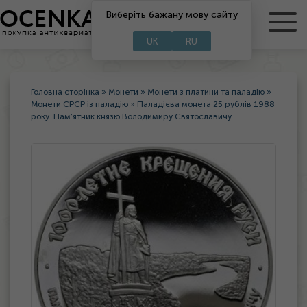
RU
Виберіть бажану мову сайту
UA
UK
RU
Головна сторінка
»
Монети
»
Монети з платини та паладію
»
Монети СРСР із паладію
»
Паладієва монета 25 рублів 1988
року. Пам’ятник князю Володимиру Святославичу