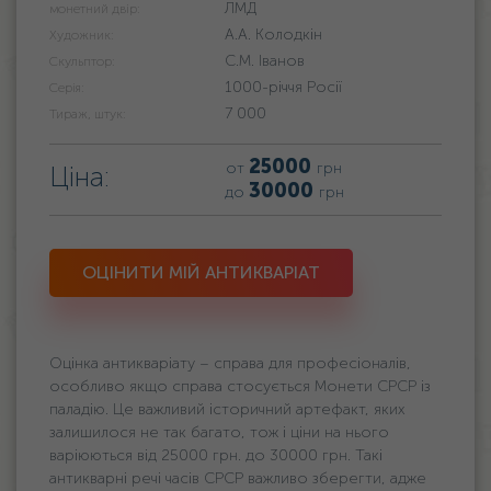
ЛМД
монетний двір:
А.А. Колодкін
Художник:
С.М. Іванов
Скульптор:
1000-річчя Росії
Серія:
7 000
Тираж, штук:
25000
от
грн
Ціна:
30000
до
грн
ОЦІНИТИ МІЙ АНТИКВАРІАТ
Оцінка антикваріату – справа для професіоналів,
особливо якщо справа стосується Монети СРСР із
паладію. Це важливий історичний артефакт, яких
залишилося не так багато, тож і ціни на нього
варіюються від 25000 грн. дo 30000 грн. Такі
антикварні речі часів СРСР важливо зберегти, адже