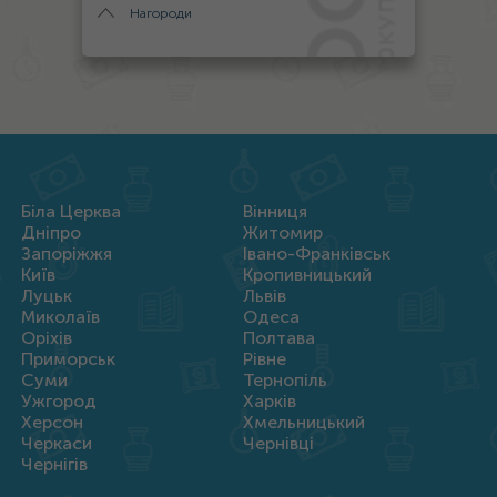
Нагороди
Біла Церква
Вінниця
Дніпро
Житомир
Запоріжжя
Івано-Франківськ
Київ
Кропивницький
Луцьк
Львів
Миколаїв
Одеса
Оріхів
Полтава
Приморськ
Рівне
Суми
Тернопіль
Ужгород
Харків
Херсон
Хмельницький
Черкаси
Чернівці
Чернігів