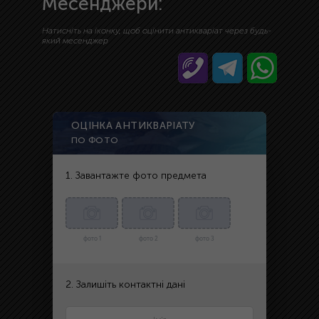
Месенджери:
Натисніть на іконку, щоб оцінити антикваріат через будь-
який месенджер
ОЦІНКА АНТИКВАРІАТУ
ПО ФОТО
1. Завантажте фото предмета
фото 1
фото 2
фото 3
2. Залишіть контактні дані