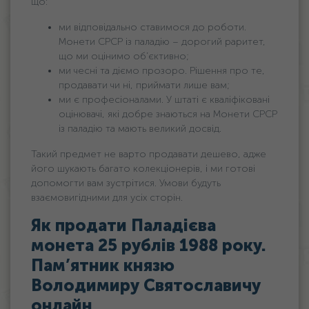
що:
ми відповідально ставимося до роботи.
Монети СРСР із паладію – дорогий раритет,
що ми оцінимо об’єктивно;
ми чесні та діємо прозоро. Рішення про те,
продавати чи ні, приймати лише вам;
ми є професіоналами. У штаті є кваліфіковані
оцінювачі, які добре знаються на Монети СРСР
із паладію та мають великий досвід.
Такий предмет не варто продавати дешево, адже
його шукають багато колекціонерів, і ми готові
допомогти вам зустрітися. Умови будуть
взаємовигідними для усіх сторін.
Як продати Паладієва
монета 25 рублів 1988 року.
Пам’ятник князю
Володимиру Святославичу
онлайн