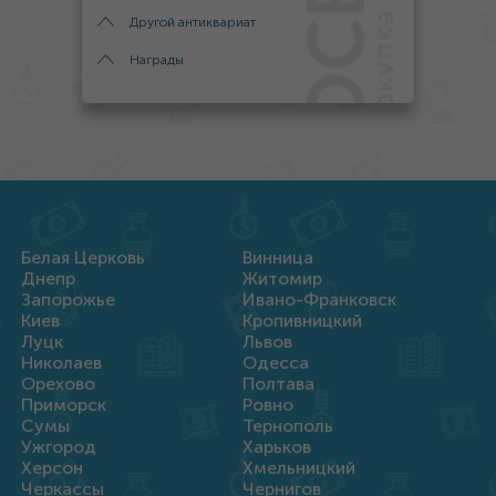
Другой антиквариат
Награды
Белая Церковь
Винница
Днепр
Житомир
Запорожье
Ивано-Франковск
Киев
Кропивницкий
Луцк
Львов
Николаев
Одесса
Орехово
Полтава
Приморск
Ровно
Сумы
Тернополь
Ужгород
Харьков
Херсон
Хмельницкий
Черкассы
Чернигов