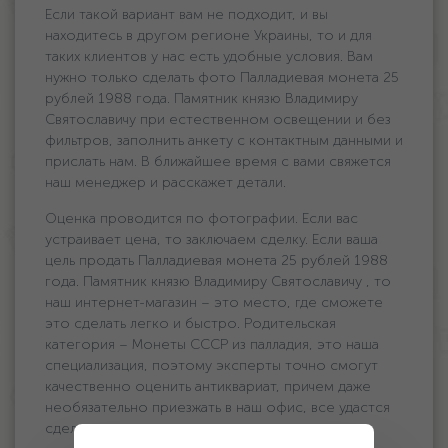
Если такой вариант вам не подходит, и вы
находитесь в другом регионе Украины, то и для
таких клиентов у нас есть удобные условия. Вам
нужно только сделать фото Палладиевая монета 25
рублей 1988 года. Памятник князю Владимиру
Святославичу при естественном освещении и без
фильтров, заполнить анкету с контактным данными и
прислать нам. В ближайшее время с вами свяжется
наш менеджер и расскажет детали.
Оценка проводится по фотографии. Если вас
устраивает цена, то заключаем сделку. Если ваша
цель продать Палладиевая монета 25 рублей 1988
года. Памятник князю Владимиру Святославичу , то
наш интернет-магазин – это место, где сможете
это сделать легко и быстро. Родительская
категория – Монеты СССР из палладия, это наша
специализация, поэтому эксперты точно смогут
качественно оценить антиквариат, причем даже
необязательно приезжать в наш офис, все удастся
сделать удаленно.