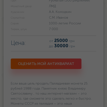
Рубчатый (300 рифлений)
Гурт:
ЛМД
Монетный двор:
А.А. Колодкин
Художник:
С.М. Иванов
Скульптор:
1000-летие России
Серия:
7 000
Тираж, штук:
25000
от
грн
Цена:
30000
до
грн
ОЦЕНИТЬ МОЙ АНТИКВАРИАТ
Если ваша цель продать Палладиевая монета 25
рублей 1988 года. Памятник князю Владимиру
Святославичу , то наш интернет-магазин – это
место, где сможете это сделать легко и быстро.
Монеты СССР из палладия – это наша