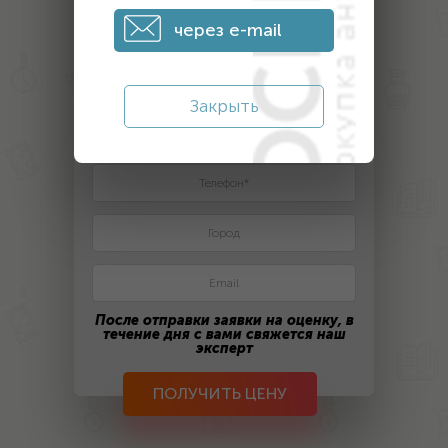
фото 1
фото 2
фото 3
через e-mail
2. Оставьте контактные данные
Закрыть
После отправки заявки на оценку, в
течение дня с вами свяжется наш
эксперт
ПОЛУЧИТЬ ЦЕНУ