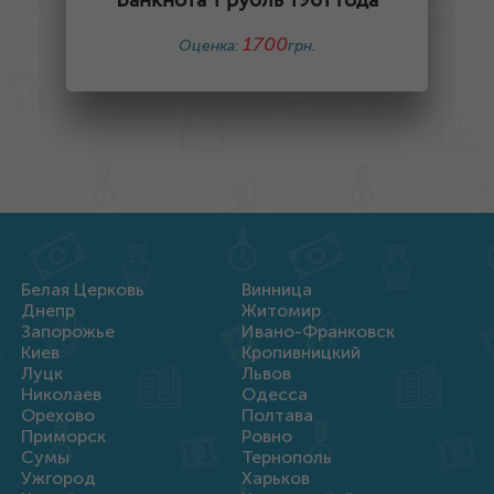
Банкнота 1 рубль 1961 года
1700
Оценка:
грн.
Белая Церковь
Винница
Днепр
Житомир
Запорожье
Ивано-Франковск
Киев
Кропивницкий
Луцк
Львов
Николаев
Одесса
Орехово
Полтава
Приморск
Ровно
Сумы
Тернополь
Ужгород
Харьков