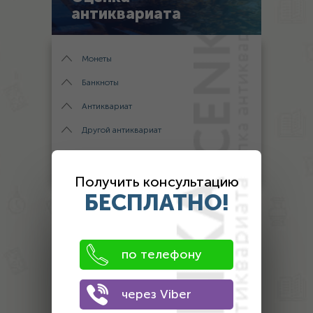
антиквариата
Монеты
Банкноты
Антиквариат
Другой антиквариат
Награды
Получить консультацию
БЕСПЛАТНО!
ОЦЕНКА АНТИКВАРИАТА
ПО ФОТО
по телефону
1. Загрузите фото предмета
через Viber