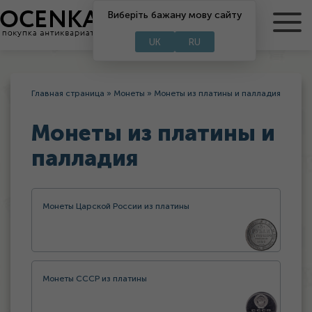
Виберіть бажану мову сайту
RU
UA
UK
RU
Главная страница
»
Монеты
»
Монеты из платины и палладия
Монеты из платины и
палладия
Монеты Царской России из платины
Монеты СССР из платины