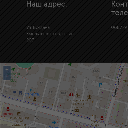
Наш адрес:
Кон
тел
Ул. Богдана
068779
Хмельницкого 3, офис
203
+
−