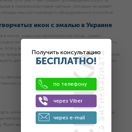
ятынях. Все они — настоящие произведения искусств,
льные в техническом плане святыни, которые не может
, обладая массой новейшего оборудования и способов
ворчатых икон с эмалью в Украине
 в иконе, ковку или металлическое литье, сюжет.
скурсу вначале статьи вы сможете примерно определить,
ь. Если у вас возникли вопросы и невозможно
Получить консультацию
ну предмета, специалисты нашего сайта помогут в данном
БЕСПЛАТНО!
шего диптиха, триптиха или квадриптиха с обеих сторон.
ть святыни;
твенную ценность;
по телефону
через Viber
одать ценный антиквариат нам. Компания, помимо оценки,
через e-mail
ых металлических икон. Проверьте подлинность вашей
у. Ждем ваших обращений. Контакты указаны на сайте.