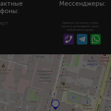
тактные
Мессенджеры:
ефоны:
Нажмите на иконку, чтобы
7677
оценить антиквариат через
любой мессенджер