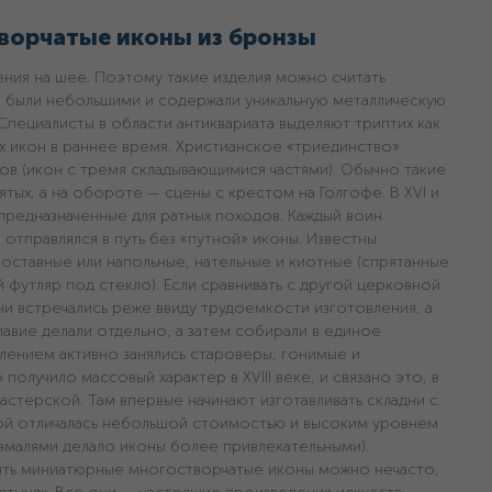
ворчатые иконы из бронзы
ения на шее. Поэтому такие изделия можно считать
были небольшими и содержали уникальную металлическую
 Специалисты в области антиквариата выделяют триптих как
 икон в раннее время. Христианское «триединство»
в (икон с тремя складывающимися частями). Обычно такие
ых, а на обороте — сцены с крестом на Голгофе. В XVI и
 предназначенные для ратных походов. Каждый воин
е отправлялся в путь без «путной» иконы. Известны
оставные или напольные, нательные и киотные (спрятанные
 футляр под стекло). Если сравнивать с другой церковной
дни встречались реже ввиду трудоемкости изготовления, а
авие делали отдельно, а затем собирали в единое
влением активно занялись староверы, гонимые и
олучило массовый характер в XVIII веке, и связано это, в
стерской. Там впервые начинают изготавливать складни с
ой отличалась небольшой стоимостью и высоким уровнем
эмалями делало иконы более привлекательными).
етить миниатюрные многостворчатые иконы можно нечасто,