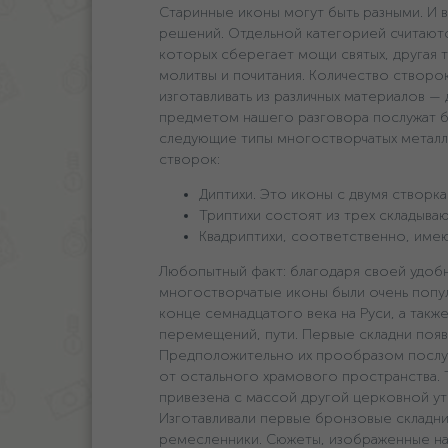
Старинные иконы могут быть разными. И 
решений. Отдельной категорией считаютс
которых сберегает мощи святых, другая т
молитвы и почитания. Количество створок
изготавливать из различных материалов — 
предметом нашего разговора послужат б
следующие типы многостворчатых металли
створок:
Диптихи. Это иконы с двумя створка
Триптихи состоят из трех складываю
Квадриптихи, соответственно, имею
Любопытный факт: благодаря своей удоб
многостворчатые иконы были очень попу
конце семнадцатого века на Руси, а также 
перемещений, пути. Первые складни появ
Предположительно их прообразом послуж
от остального храмового пространства. Т
привезена с массой другой церковной утв
Изготавливали первые бронзовые складни 
ремесленники. Сюжеты, изображенные на 