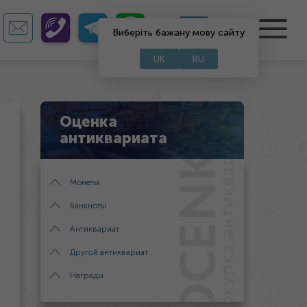
RU
UA
Виберіть бажану мову сайту
UK
RU
Оценка
антиквариата
Монеты
Банкноты
Антиквариат
Другой антиквариат
Награды