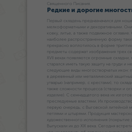
Священного Писания.
Редкие и дорогие многост
Первый складень предназначался для нош
мелкоформатными и декоративными. Они 
ковку, литье, а также подвижное оглавие.
наиболее распространенную форму таких
прекрасно воплотилось в форме триптихо
предметы содержат изображения трех свят
XVII веках появляются огромные складни,
старался иметь такую защиту на груди и н
следующие виды многостворчатых икон: п
в деревянный или металлический защитный
утварью (например, с крестами), то скла
также сложности процесса (створки и огл
изделие). С семнадцатого века их изгото
преследуемые властями. Их производство п
первую очередь, с Выговской литейной ма
петлями и штырями. Продукция мастерск
художественного исполнения (покрытие 
Выпускали их до XIX века. Сегодня встр