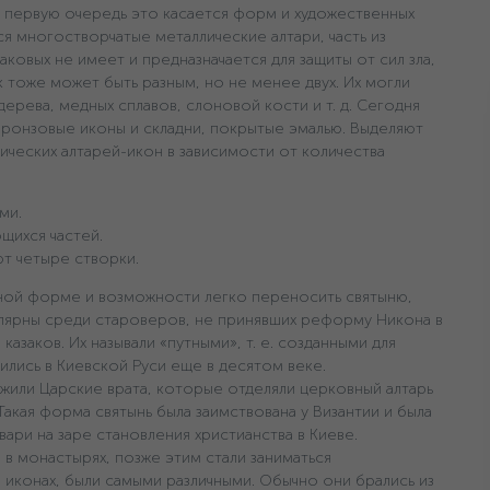
в первую очередь это касается форм и художественных
я многостворчатые металлические алтари, часть из
аковых не имеет и предназначается для защиты от сил зла,
 тоже может быть разным, но не менее двух. Их могли
дерева, медных сплавов, слоновой кости и т. д. Сегодня
ронзовые иконы и складни, покрытые эмалью. Выделяют
ческих алтарей-икон в зависимости от количества
ми.
щихся частей.
т четыре створки.
ной форме и возможности легко переносить святыню,
лярны среди староверов, не принявших реформу Никона в
казаков. Их называли «путными», т. е. созданными для
ились в Киевской Руси еще в десятом веке.
или Царские врата, которые отделяли церковный алтарь
акая форма святынь была заимствована у Византии и была
ари на заре становления христианства в Киеве.
в монастырях, позже этим стали заниматься
иконах, были самыми различными. Обычно они брались из