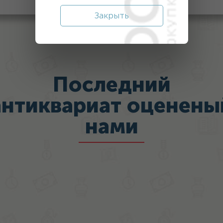
Закрыть
Последний
антиквариат оценены
нами