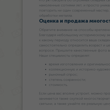
что уж говорить об огромных складных св
намоленные сотнями лет, и просто уника
повторить ни один современный мастер
обработки металла.
Оценка и продажа многост
Обратите внимание на способы крепления
Благодаря небольшому историческому эк
к какому периоду относится ваша складен
самостоятельно определить возраст и це
вопросе. Пришлите качественные фото ва
Наши специалисты определят:
время изготовления и оригинальнос
коллекционную и историко-художес
рыночный спрос;
степень сохранности;
стоимость.
Если цена вас вполне устроит, можно пр
занимается также скупкой многостворчат
святыни, а также узнайте ее реальную цен