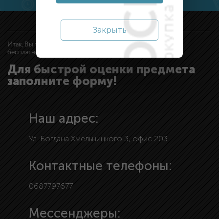
Закрыть
Итак, Вы теперь знаете как можно
бесплатно оценить Ваши антикварые предметы!
Для быстрой оценки предмета
заполните форму!
Наш адрес:
Ул. Богдана Хмельницкого 3, офис 203
Контактные телефоны:
0687797677
Мессенджеры: