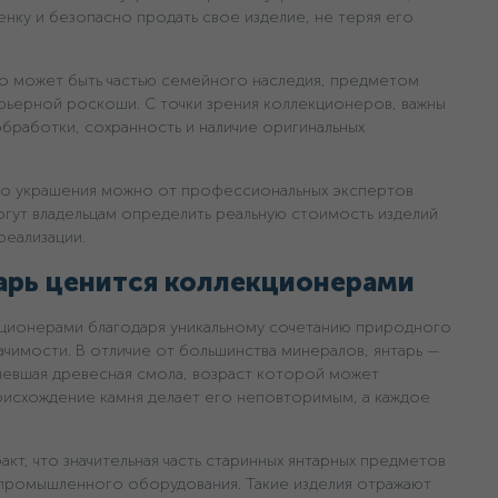
енку и безопасно продать свое изделие, не теряя его
о может быть частью семейного наследия, предметом
рьерной роскоши. С точки зрения коллекционеров, важны
 обработки, сохранность и наличие оригинальных
го украшения можно от профессиональных экспертов
гут владельцам определить реальную стоимость изделий
реализации.
арь ценится коллекционерами
кционерами благодаря уникальному сочетанию природного
ачимости. В отличие от большинства минералов, янтарь —
евшая древесная смола, возраст которой может
оисхождение камня делает его неповторимым, а каждое
кт, что значительная часть старинных янтарных предметов
я промышленного оборудования. Такие изделия отражают