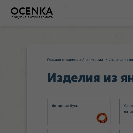
Главная страница
»
Антиквариат
»
Изделия из я
Изделия из я
Янтарные бусы
Стар
янта