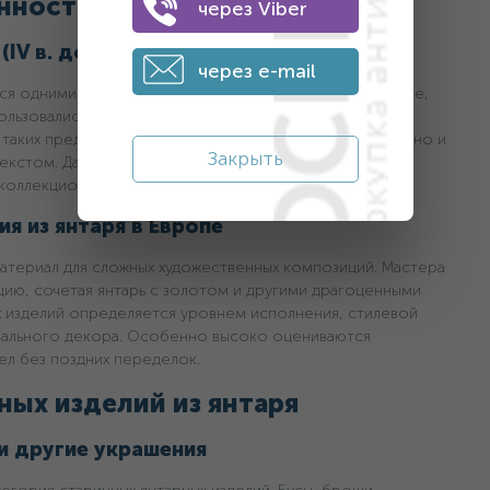
нности
через Viber
 в. до н. э. – XV в.)
через e-mail
ся одними из самых редких. Они часто имели ритуальное,
ользовались как амулеты, элементы украшений или
 таких предметов определяется не только возрастом, но и
Закрыть
текстом. Даже фрагментарно сохранившиеся предметы
 коллекционеров и музеев.
я из янтаря в Европе
материал для сложных художественных композиций. Мастера
цию, сочетая янтарь с золотом и другими драгоценными
х изделий определяется уровнем исполнения, стилевой
нального декора. Особенно высоко оцениваются
ел без поздних переделок.
ых изделий из янтаря
 и другие украшения