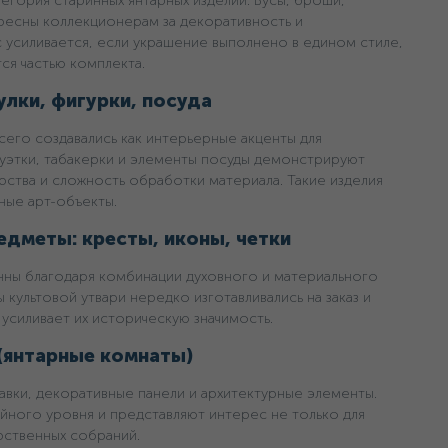
егория старинных янтарных изделий. Бусы, броши,
ересны коллекционерам за декоративность и
 усиливается, если украшение выполнено в едином стиле,
ся частью комплекта.
лки, фигурки, посуда
сего создавались как интерьерные акценты для
атуэтки, табакерки и элементы посуды демонстрируют
ства и сложность обработки материала. Такие изделия
ные арт-объекты.
едметы: кресты, иконы, четки
енны благодаря комбинации духовного и материального
ы культовой утвари нередко изготавливались на заказ и
 усиливает их историческую значимость.
 (янтарные комнаты)
авки, декоративные панели и архитектурные элементы.
ейного уровня и представляют интерес не только для
рственных собраний.