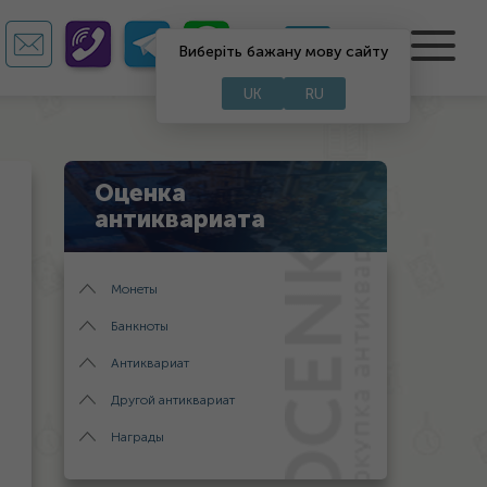
RU
UA
Виберіть бажану мову сайту
UK
RU
Оценка
антиквариата
Монеты
Банкноты
Антиквариат
Другой антиквариат
Награды