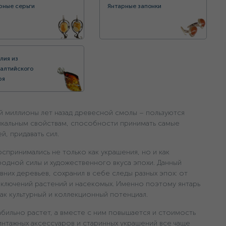
рные серьги
Янтарные запонки
лия из
алтийского
ря
ей миллионы лет назад древесной смолы – пользуются
икальным свойствам, способности принимать самые
й, придавать сил.
оспринимались не только как украшения, но и как
одной силы и художественного вкуса эпохи. Данный
них деревьев, сохранил в себе следы разных эпох: от
включений растений и насекомых. Именно поэтому янтарь
как культурный и коллекционный потенциал.
абильно растет, а вместе с ним повышается и стоимость
интажных аксессуаров и старинных украшений все чаще