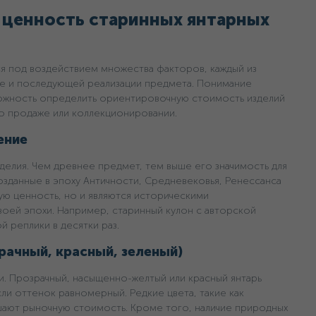
 ценность старинных янтарных
я под воздействием множества факторов, каждый из
ке и последующей реализации предмета. Понимание
можность определить ориентировочную стоимость изделий
 о продаже или коллекционировании.
ение
делия. Чем древнее предмет, тем выше его значимость для
озданные в эпоху Античности, Средневековья, Ренессанса
ую ценность, но и являются историческими
воей эпохи. Например, старинный кулон с авторской
 реплики в десятки раз.
рачный, красный, зеленый)
. Прозрачный, насыщенно-желтый или красный янтарь
и оттенок равномерный. Редкие цвета, такие как
шают рыночную стоимость. Кроме того, наличие природных