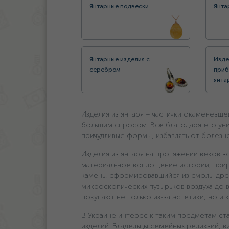
Янтарные подвески
Янта
Янтарные изделия с
Изде
серебром
приб
янта
Изделия из янтаря – частички окаменевш
большим спросом. Всё благодаря его ун
причудливые формы, избавлять от болезне
Изделия из янтаря на протяжении веков в
материальное воплощение истории, прир
камень, сформировавшийся из смолы древ
микроскопических пузырьков воздуха до 
покупают не только из-за эстетики, но и 
В Украине интерес к таким предметам ст
изделий. Владельцы семейных реликвий, в