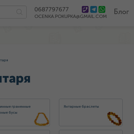
0687797677
Блог
OCENKA.POKUPKA@GMAIL.COM
нтаря
нтаря
инные граненные
Янтарные браслеты
рные бусы