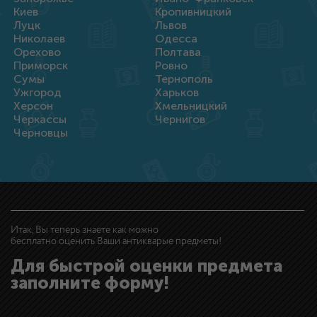
Киев
Кропивницкий
Луцк
Львов
Николаев
Одесса
Орехово
Полтава
Приморск
Ровно
Сумы
Тернополь
Ужгород
Харьков
Херсон
Хмельницкий
Черкассы
Чернигов
Черновцы
Итак, Вы теперь знаете как можно
бесплатно оценить Ваши антикварые предметы!
Для быстрой оценки предмета
заполните форму!