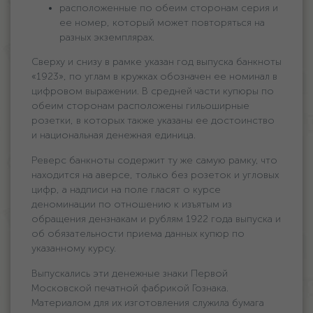
расположенные по обеим сторонам серия и
ее номер, который может повторяться на
разных экземплярах.
Сверху и снизу в рамке указан год выпуска банкноты
«1923», по углам в кружках обозначен ее номинал в
цифровом выражении. В средней части купюры по
обеим сторонам расположены гильоширные
розетки, в которых также указаны ее достоинство
и национальная денежная единица.
Реверс банкноты содержит ту же самую рамку, что
находится на аверсе, только без розеток и угловых
цифр, а надписи на поле гласят о курсе
деноминации по отношению к изъятым из
обращения дензнакам и рублям 1922 года выпуска и
об обязательности приема данных купюр по
указанному курсу.
Выпускались эти денежные знаки Первой
Московской печатной фабрикой Гознака.
Материалом для их изготовления служила бумага