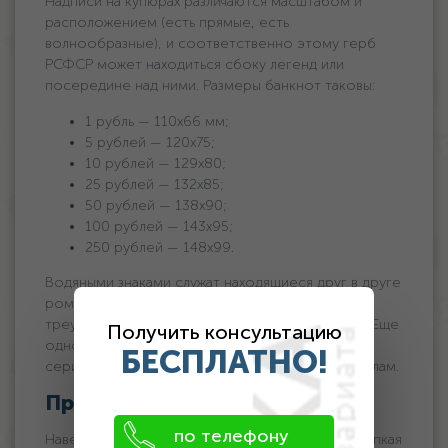
Надписи на купюрах различаются масштабом и
расположением (есть прямые, есть
волнообразные), и соответственно этому герб
РСФСР может находиться сбоку легенд или
посередине над ними. Размеры банкнот таковы:
1 рубль — 110х66 мм;
5 рублей — 120х75;
10 рублей — 129х80;
25 рублей — 132х85;
50 рублей — 138х90;
100 рублей — 143х95;
250 рублей — 148х99.
Водяными знаками служат находящиеся друг в друге
ромбы, образованные светлыми и темными
треугольниками, в некоторых случаях — звезды. Еще
Получить консультацию
одной особенностью купюр являются разные
БЕСПЛАТНО!
серии, соответствующие тем или иным номиналам.
Продажа первых денег СССР
по телефону
Наверное, сложно поверить в то, что столь хрупкая