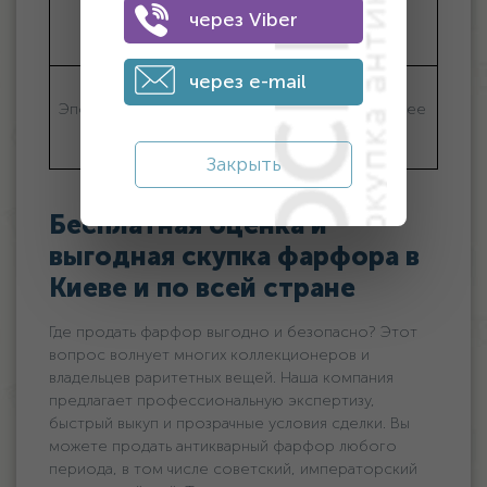
машинная
увеличивает
через Viber
цену
через e-mail
Старинные
Исторический
Эпоха
изделия более
период
ценные
Закрыть
Бесплатная оценка и
выгодная скупка фарфора в
Киеве и по всей стране
Где продать фарфор выгодно и безопасно? Этот
вопрос волнует многих коллекционеров и
владельцев раритетных вещей. Наша компания
предлагает профессиональную экспертизу,
быстрый выкуп и прозрачные условия сделки. Вы
можете продать антикварный фарфор любого
периода, в том числе советский, императорский