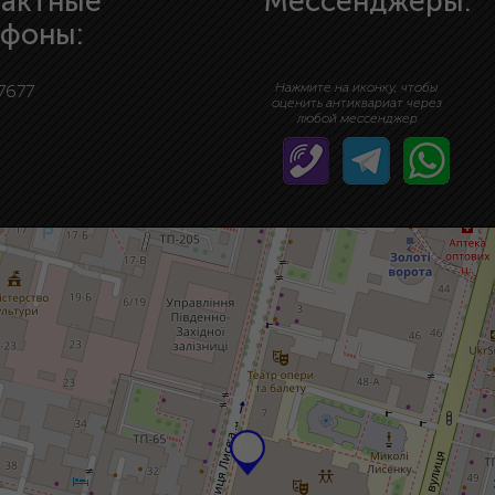
тактные
Мессенджеры:
ефоны:
Нажмите на иконку, чтобы
7677
оценить антиквариат через
любой мессенджер