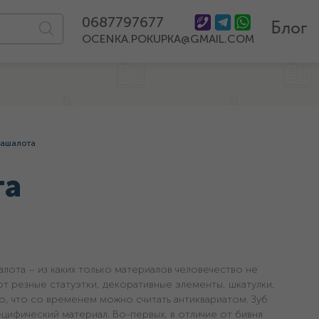
0687797677
Блог
OCENKA.POKUPKA@GMAIL.COM
кашалота
та
алота – из каких только материалов человечество не
ют резные статуэтки, декоративные элементы, шкатулки,
 то, что со временем можно считать антиквариатом. Зуб
цифический материал. Во-первых, в отличие от бивня