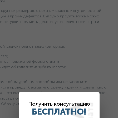
ажи.
крупных размеров, с цельным стаканом внутри, ровной
щин и прочих дефектов. Выгодно продать также можно
ые фигурки, предметы декора, украшения, ножи, игры и
й. Зависит она от таких критериев:
него;
ктов, правильной формы стакана;
идет об изделиях из зуба кашалота);
нам любым удобным способом или же заполните
листы проведут бесплатную оценку изделия и озвучат свою
ота – отнюдь не дешевый материал, получить за него можно
имость, посетите офис компании в Киеве. В вашем
Получить консультацию
. Обращайтесь!
БЕСПЛАТНО!