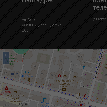
Наш адрес:
Кон
тел
Ул. Богдана
068779
Хмельницкого 3, офис
203
+
−