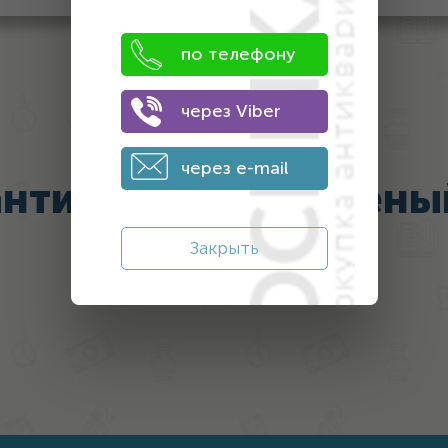
по телефону
через Viber
Последний
через e-mail
антиквариат оценены
нами
Закрыть