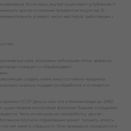
х размеров. Во-вторых, внутри существует углубление (т.
применить при изготовлении предметов искусства. В-
незначительное, а значит, число мастеров, работающих с
остей:
ероховатые края, возможны небольшие пятна, дефекты.
материал полируют и обрабатывают;
амм;
позволяющая создать очень износостойкие предметы.
 довольно хорошо поддается обработке и отличается
со времен СССР. Дело в том, что в Калининграде до 1982
тов) существовала китобойная флотилия. Бывшие сотрудники
ашалота. Часть из них ушла на переработку, другая –
аботанное костное образование может тускнеть, вплоть
 этом нет ничего страшного. Оно прекрасно полируется и