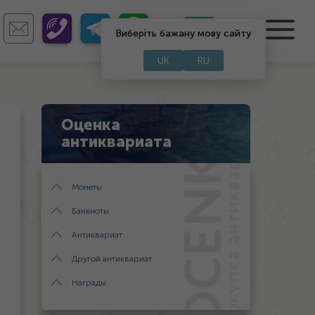
RU
UA
Виберіть бажану мову сайту
UK
RU
Оценка
антиквариата
Монеты
Банкноты
Антиквариат
Другой антиквариат
Награды