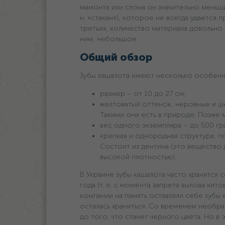
мамонта или слона он значительно меньши
н. «стакан»), которое не всегда удается 
третьих, количество материала довольно 
ним, небольшое.
Общий обзор
Зубы кашалота имеют несколько особенн
размер – от 10 до 27 см;
желтоватый оттенок, неровные и ш
Такими они есть в природе. Позже 
вес одного экземпляра – до 500 гр
крепкая и однородная структура, 
Состоит из дентина (это вещество
высокой плотностью).
В Украине зубы кашалота часто хранятся 
года (т. е. с момента запрета вылова ки
компании на память оставляли себе зубы к
осталась храниться. Со временем необр
до того, что станет черного цвета. Но в