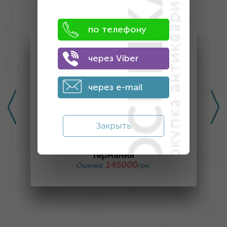
по телефону
через Viber
через e-mail
Закрыть
Золотая монета 5 Марок
Германия
145000
Оценка:
грн.