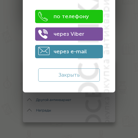
ПОЛУЧИТЬ ЦЕНУ
по телефону
через Viber
Оценка
антиквариата
через e-mail
Монеты
Закрыть
Банкноты
Антиквариат
Другой антиквариат
Награды