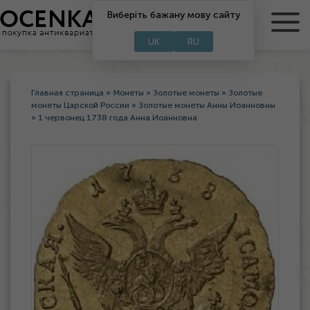
Виберіть бажану мову сайту
RU
UA
UK
RU
Главная страница
»
Монеты
»
Золотые монеты
»
Золотые
монеты Царской России
»
Золотые монеты Анны Иоанновны
»
1 червонец 1738 года Анна Иоанновна