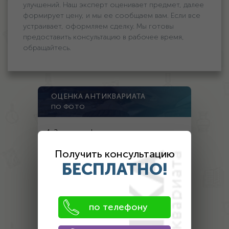
улучшений. Наш эксперт оценивает предмет, далее
формирует цену, и мы ее сообщаем вам. Если все
устраивает, оформляем сделку. Мы готовы
предоставить консультацию в рабочее время,
обращайтесь.
ОЦЕНКА АНТИКВАРИАТА
ПО ФОТО
1. Загрузите фото предмета
Получить консультацию
БЕСПЛАТНО!
фото 1
фото 2
фото 3
по телефону
фото 4
фото 5
фото 6