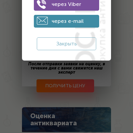
через Viber
2. Оставьте контактные данные
через e-mail
Закрыть
После отправки заявки на оценку, в
течение дня с вами свяжется наш
эксперт
ПОЛУЧИТЬ ЦЕНУ
Оценка
антиквариата