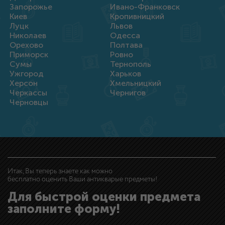
Запорожье
Ивано-Франковск
Киев
Кропивницкий
Луцк
Львов
Николаев
Одесса
Орехово
Полтава
Приморск
Ровно
Сумы
Тернополь
Ужгород
Харьков
Херсон
Хмельницкий
Черкассы
Чернигов
Черновцы
Итак, Вы теперь знаете как можно
бесплатно оценить Ваши антикварые предметы!
Для быстрой оценки предмета
заполните форму!