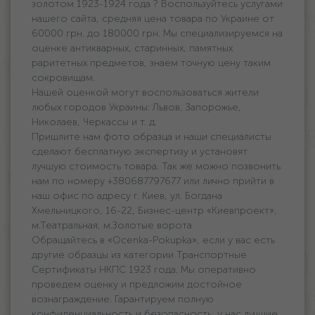
золотом 1923-1924 года ? Воспользуйтесь услугами
нашего сайта, средняя цена товара по Украине oт
60000 грн. дo 180000 грн. Мы специализируемся на
оценке антикварных, старинных, памятных
раритетных предметов, знаем точную цену таким
сокровищам.
Нашей оценкой могут воспользоваться жители
любых городов Украины: Львов, Запорожье,
Николаев, Черкассы и т. д.
Пришлите нам фото образца и наши специалисты
сделают бесплатную экспертизу и установят
лучшую стоимость товара. Так же можно позвонить
нам по номеру +380687797677 или лично прийти в
наш офис по адресу г. Киев, ул. Богдана
Хмельницкого, 16-22, Бизнес-центр «Киевпроект»,
м.Театральная, м.Золотые ворота
Обращайтесь в «Ocenka-Pokupka», если у вас есть
другие образцы из категории Транспортные
Сертификаты НКПС 1923 года. Мы оперативно
проведем оценку и предложим достойное
вознаграждение. Гарантируем полную
конфиденциальность и безопасность, у нас лучшие