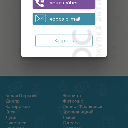
через Viber
Монеты
Банкноты
через e-mail
Антиквариат
Другой антиквариат
Закрыть
Награды
Белая Церковь
Винница
Днепр
Житомир
Запорожье
Ивано-Франковск
Киев
Кропивницкий
Луцк
Львов
Николаев
Одесса