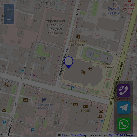
+
−
©
OpenStreetMap
contributors.
WP OSM Plugin